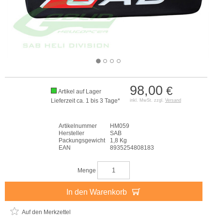
98,00
€
Artikel auf Lager
Lieferzeit ca. 1 bis 3 Tage*
inkl. MwSt. zzgl.
Versand
Artikelnummer
HM059
Hersteller
SAB
Packungsgewicht
1,8 Kg
EAN
8935254808183
Menge
In den Warenkorb
Auf den Merkzettel