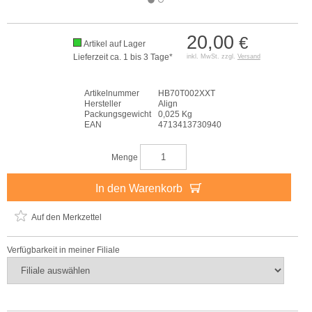
20,00
€
Artikel auf Lager
Lieferzeit ca. 1 bis 3 Tage*
inkl. MwSt. zzgl.
Versand
Artikelnummer
HB70T002XXT
Hersteller
Align
Packungsgewicht
0,025 Kg
EAN
4713413730940
Menge
In den Warenkorb
Auf den Merkzettel
Verfügbarkeit in meiner Filiale