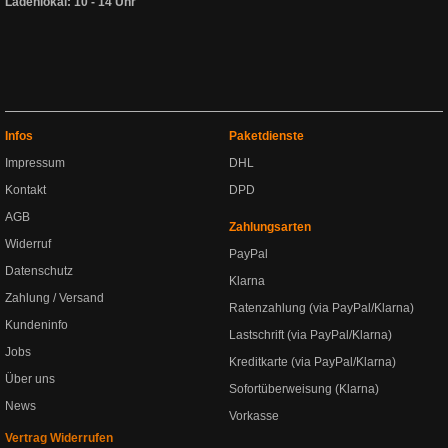
Ladenlokal: 10 - 14 Uhr
Infos
Paketdienste
Impressum
DHL
Kontakt
DPD
AGB
Zahlungsarten
Widerruf
PayPal
Datenschutz
Klarna
Zahlung / Versand
Ratenzahlung (via PayPal/Klarna)
Kundeninfo
Lastschrift (via PayPal/Klarna)
Jobs
Kreditkarte (via PayPal/Klarna)
Über uns
Sofortüberweisung (Klarna)
News
Vorkasse
Vertrag Widerrufen