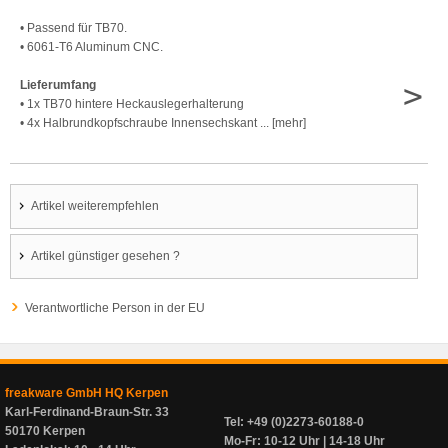
• Passend für TB70.
• 6061-T6 Aluminum CNC.
>
Lieferumfang
• 1x TB70 hintere Heckauslegerhalterung
• 4x Halbrundkopfschraube Innensechskant ... [mehr]
Artikel weiterempfehlen
Artikel günstiger gesehen ?
Verantwortliche Person in der EU
freakware GmbH HQ Kerpen
Karl-Ferdinand-Braun-Str. 33
Tel: +49 (0)2273-60188-0
50170 Kerpen
Mo-Fr: 10-12 Uhr | 14-18 Uhr