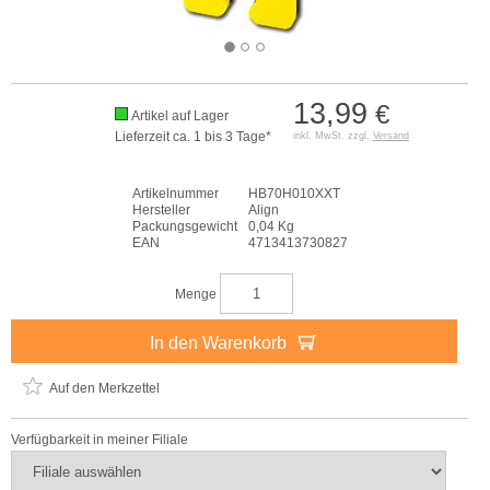
13,99
€
Artikel auf Lager
Lieferzeit ca. 1 bis 3 Tage*
inkl. MwSt. zzgl.
Versand
Artikelnummer
HB70H010XXT
Hersteller
Align
Packungsgewicht
0,04 Kg
EAN
4713413730827
Menge
In den Warenkorb
Auf den Merkzettel
Verfügbarkeit in meiner Filiale