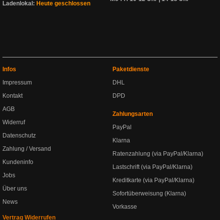
Ladenlokal:
Heute geschlossen
Infos
Paketdienste
Impressum
DHL
Kontakt
DPD
AGB
Zahlungsarten
Widerruf
PayPal
Datenschutz
Klarna
Zahlung / Versand
Ratenzahlung (via PayPal/Klarna)
Kundeninfo
Lastschrift (via PayPal/Klarna)
Jobs
Kreditkarte (via PayPal/Klarna)
Über uns
Sofortüberweisung (Klarna)
News
Vorkasse
Vertrag Widerrufen