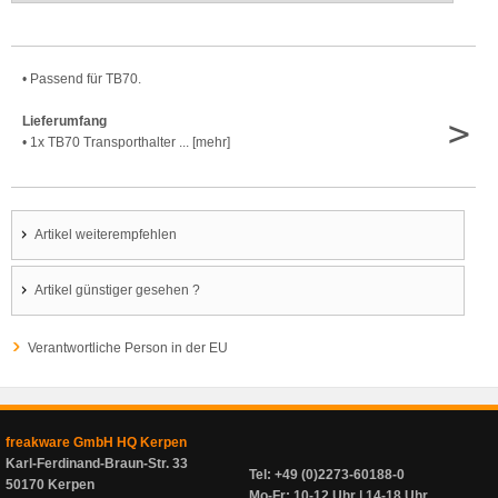
• Passend für TB70.
>
Lieferumfang
• 1x TB70 Transporthalter ... [mehr]
Artikel weiterempfehlen
Artikel günstiger gesehen ?
Verantwortliche Person in der EU
freakware GmbH HQ Kerpen
Karl-Ferdinand-Braun-Str. 33
Tel: +49 (0)2273-60188-0
50170 Kerpen
Mo-Fr: 10-12 Uhr | 14-18 Uhr