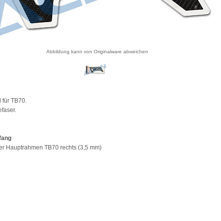
Abbildung kann von Originalware abweichen
 für TB70.
efaser.
fang
rer Hauptrahmen TB70 rechts (3,5 mm)