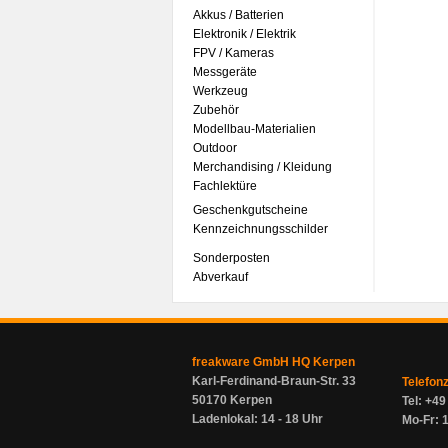
Akkus / Batterien
Elektronik / Elektrik
FPV / Kameras
Messgeräte
Werkzeug
Zubehör
Modellbau-Materialien
Outdoor
Merchandising / Kleidung
Fachlektüre
Geschenkgutscheine
Kennzeichnungsschilder
Sonderposten
Abverkauf
freakware GmbH HQ Kerpen
Karl-Ferdinand-Braun-Str. 33
Telefon
50170 Kerpen
Tel: +4
Ladenlokal: 14 - 18 Uhr
Mo-Fr: 1