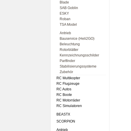
Blade
SAB Goblin
ESKY
Roban
TSA Model
Antrieb
Bauservice (Heli2GO)
Beleuchtung
Rotorblätter
Kennzeichnungsschilder
Partfinder
Stabilisierungssysteme
Zubehör
RC Multikopter
RC Flugzeuge
RC Autos
RC Boote
RC Motorräder
RC Simulatoren
BEASTX
SCORPION
Antrieb