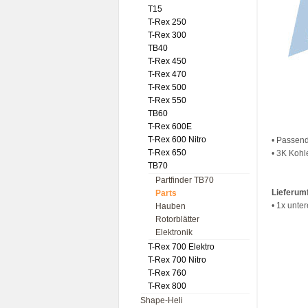
T15
T-Rex 250
T-Rex 300
TB40
T-Rex 450
T-Rex 470
T-Rex 500
T-Rex 550
TB60
T-Rex 600E
T-Rex 600 Nitro
• Passend
T-Rex 650
• 3K Kohl
TB70
Partfinder TB70
Lieferum
Parts
• 1x unte
Hauben
Rotorblätter
Elektronik
T-Rex 700 Elektro
T-Rex 700 Nitro
T-Rex 760
T-Rex 800
Shape-Heli