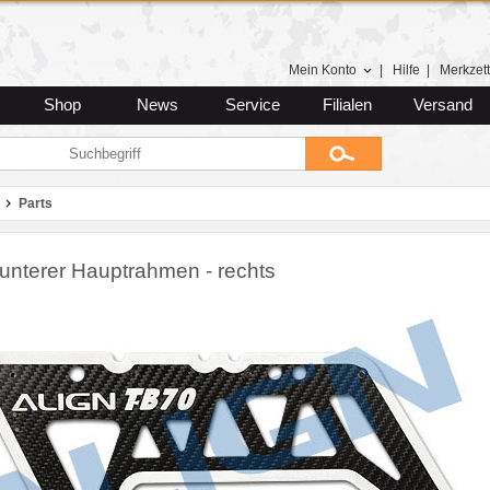
Mein Konto
|
Hilfe
|
Merkzett
Shop
News
Service
Filialen
Versand
Parts
unterer Hauptrahmen - rechts