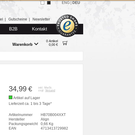
ENG
|
DEU
el
|
Gutscheine
|
Newsletter
B2B
Kontakt
0 Artikel
Warenkorb
0,00 €
34,99
€
inkl. MwSt.
zzgl.
Versand
Artikel auf Lager
Lieferzeit ca. 1 bis 3 Tage*
Artikelnummer
HB70B004XXT
Hersteller
Align
Packungsgewicht
0,66 Kg
EAN
4713413729982