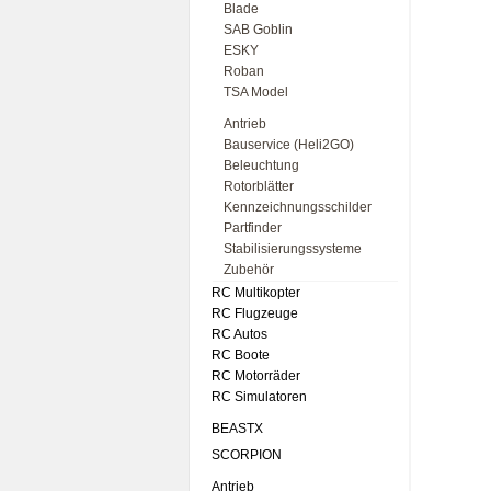
Blade
SAB Goblin
ESKY
Roban
TSA Model
Antrieb
Bauservice (Heli2GO)
Beleuchtung
Rotorblätter
Kennzeichnungsschilder
Partfinder
Stabilisierungssysteme
Zubehör
RC Multikopter
RC Flugzeuge
RC Autos
RC Boote
RC Motorräder
RC Simulatoren
BEASTX
SCORPION
Antrieb