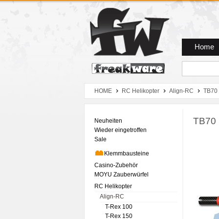
Zum Hauptmenue
Zum Seiteninhalt
Zum Warenkob
Home
HOME
RC Helikopter
Align-RC
TB70
TB70 
Neuheiten
Wieder eingetroffen
Sale
Klemmbausteine
Casino-Zubehör
MOYU Zauberwürfel
RC Helikopter
Align-RC
T-Rex 100
T-Rex 150