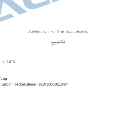
Abbildung kann von Originalware abweichen
 für TB70
fang
0 Karbon Heckausleger (ø28xø35x821mm)