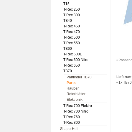
T15
T-Rex 250
T-Rex 300
TB40
T-Rex 450
T-Rex 470
T-Rex 500
T-Rex 550
TB60
T-Rex 600E
T-Rex 600 Nitro
• Passend
T-Rex 650
TB70
Lieferum
Partfinder TB70
• 1x TB7
Parts
Hauben
Rotorblätter
Elektronik
T-Rex 700 Elektro
T-Rex 700 Nitro
T-Rex 760
T-Rex 800
Shape-Heli