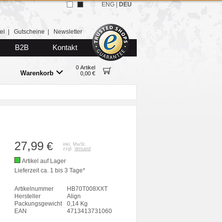
ENG
|
DEU
el
|
Gutscheine
|
Newsletter
B2B
Kontakt
0 Artikel
Warenkorb
0,00 €
27,99
€
inkl. MwSt.
zzgl.
Versand
Artikel auf Lager
Lieferzeit ca. 1 bis 3 Tage*
Artikelnummer
HB70T008XXT
Hersteller
Align
Packungsgewicht
0,14 Kg
EAN
4713413731060