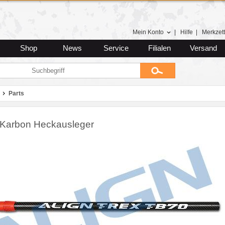
Mein Konto
|
Hilfe
|
Merkzett
Shop
News
Service
Filialen
Versand
Parts
Karbon Heckausleger