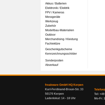
Akkus / Batterien
Elektronik / Elektrik
FPV / Kameras
Messgeräte
Werkzeug
Zubehör
Modellbau-Materialien
Outdoor
Merchandising / Kleidung
Fachlektüre
Geschenkgutscheine
Kennzeichnungsschilder
Sonderposten
Abverkauf
freakware GmbH HQ Kerpen
Karl-Ferdinand-Braun-Str. 33
Telefon
50170 Kerpen
Tel: +4
Ladenlokal: 14 - 18 Uhr
Mo-Fr: 1