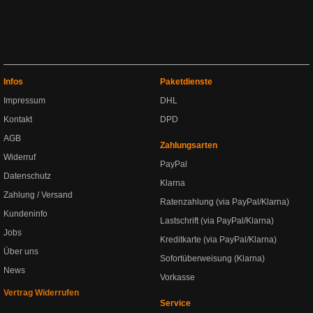
Infos
Paketdienste
Impressum
DHL
Kontakt
DPD
AGB
Zahlungsarten
Widerruf
PayPal
Datenschutz
Klarna
Zahlung / Versand
Ratenzahlung (via PayPal/Klarna)
Kundeninfo
Lastschrift (via PayPal/Klarna)
Jobs
Kreditkarte (via PayPal/Klarna)
Über uns
Sofortüberweisung (Klarna)
News
Vorkasse
Vertrag Widerrufen
Service