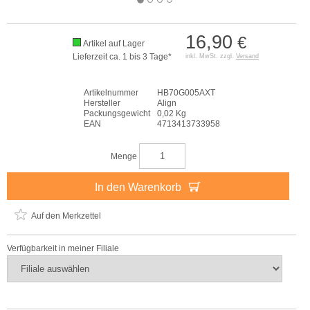
16,90
€
Artikel auf Lager
Lieferzeit ca. 1 bis 3 Tage*
inkl. MwSt. zzgl.
Versand
Artikelnummer
HB70G005AXT
Hersteller
Align
Packungsgewicht
0,02 Kg
EAN
4713413733958
Menge
In den Warenkorb
Auf den Merkzettel
Verfügbarkeit in meiner Filiale