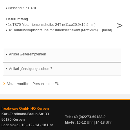
• Passend für TB70.
Lieferumfang
>
• 1x TB70 Motorriemenscheibe 24T (ø11xø20.9x15.5mm)
• 3x Halbrundkopfschraube mit Innensechskant (M2x6mm) ... [mehr]
Artikel weiterempfehlen
Artikel günstiger gesehen ?
Verantwortliche Person in der EU
freakware GmbH HQ Kerpen
Karl-Ferdinand-Braun-Str. 33
Tel: +49 (0)2273-60188-0
50170 Kerpen
Mo-Fr: 10-12 Uhr | 14-18 Uhr
Ladenlokal: 10 - 12 / 14 - 18 Uhr