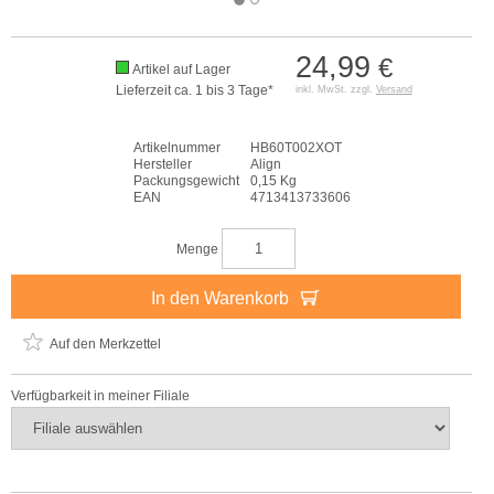
24,99
€
Artikel auf Lager
Lieferzeit ca. 1 bis 3 Tage*
inkl. MwSt. zzgl.
Versand
Artikelnummer
HB60T002XOT
Hersteller
Align
Packungsgewicht
0,15 Kg
EAN
4713413733606
Menge
In den Warenkorb
Auf den Merkzettel
Verfügbarkeit in meiner Filiale