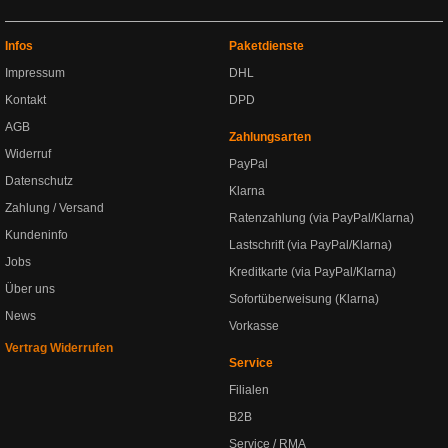
Infos
Paketdienste
Impressum
DHL
Kontakt
DPD
AGB
Zahlungsarten
Widerruf
PayPal
Datenschutz
Klarna
Zahlung / Versand
Ratenzahlung (via PayPal/Klarna)
Kundeninfo
Lastschrift (via PayPal/Klarna)
Jobs
Kreditkarte (via PayPal/Klarna)
Über uns
Sofortüberweisung (Klarna)
News
Vorkasse
Vertrag Widerrufen
Service
Filialen
B2B
Service / RMA