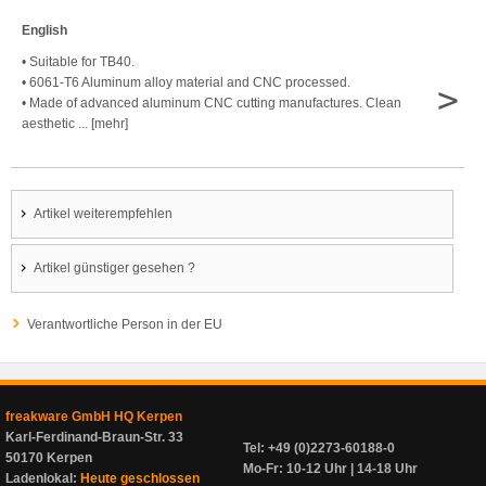
English
• Suitable for TB40.
• 6061-T6 Aluminum alloy material and CNC processed.
>
• Made of advanced aluminum CNC cutting manufactures. Clean
aesthetic ... [mehr]
Artikel weiterempfehlen
Artikel günstiger gesehen ?
Verantwortliche Person in der EU
freakware GmbH HQ Kerpen
Karl-Ferdinand-Braun-Str. 33
Tel: +49 (0)2273-60188-0
50170 Kerpen
Mo-Fr: 10-12 Uhr | 14-18 Uhr
Ladenlokal:
Heute geschlossen