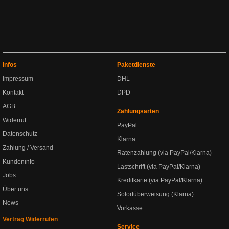
Infos
Paketdienste
Impressum
DHL
Kontakt
DPD
AGB
Zahlungsarten
Widerruf
PayPal
Datenschutz
Klarna
Zahlung / Versand
Ratenzahlung (via PayPal/Klarna)
Kundeninfo
Lastschrift (via PayPal/Klarna)
Jobs
Kreditkarte (via PayPal/Klarna)
Über uns
Sofortüberweisung (Klarna)
News
Vorkasse
Vertrag Widerrufen
Service