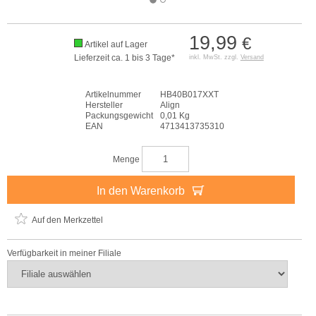
19,99
€
Artikel auf Lager
Lieferzeit ca. 1 bis 3 Tage*
inkl. MwSt. zzgl.
Versand
Artikelnummer
HB40B017XXT
Hersteller
Align
Packungsgewicht
0,01 Kg
EAN
4713413735310
Menge
In den Warenkorb
Auf den Merkzettel
Verfügbarkeit in meiner Filiale