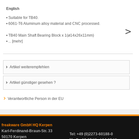
English
• Suitable for TB40.
• 6061-T6 Aluminum alloy material and CNC processed.
>
• TB40 Main Shaft Bearing Block x 1(ø14x26x11mm)
• ... [mehr]
Artikel weiterempfehlen
Artikel günstiger gesehen ?
Verantwortliche Person in der EU
freakware GmbH HQ Kerpen
Karl-Ferdinand-Braun-Str. 33
Tel: +49 (0)2273-60188-0
50170 Kerpen