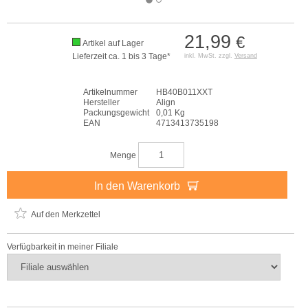
21,99
€
Artikel auf Lager
Lieferzeit ca. 1 bis 3 Tage*
inkl. MwSt. zzgl.
Versand
Artikelnummer
HB40B011XXT
Hersteller
Align
Packungsgewicht
0,01 Kg
EAN
4713413735198
Menge
In den Warenkorb
Auf den Merkzettel
Verfügbarkeit in meiner Filiale