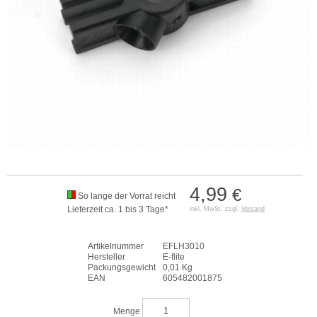
4,99
€
So lange der Vorrat reicht
Lieferzeit ca. 1 bis 3 Tage*
inkl. MwSt. zzgl.
Versand
Artikelnummer
EFLH3010
Hersteller
E-flite
Packungsgewicht
0,01 Kg
EAN
605482001875
Menge