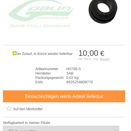
10,00
€
Im Zulauf, in Kürze wieder lieferbar
inkl. MwSt. zzgl.
Versand
Artikelnummer
H0708-S
Hersteller
SAB
Packungsgewicht
0,02 Kg
EAN
8935254808770
Benachrichtigen wenn Artikel lieferbar
Auf den Merkzettel
Verfügbarkeit in meiner Filiale