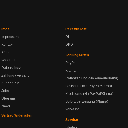
Infos
Paketdienste
Impressum
DHL
Kontakt
DPD
AGB
Zahlungsarten
Widerruf
PayPal
Datenschutz
Klarna
Zahlung / Versand
Ratenzahlung (via PayPal/Klarna)
Kundeninfo
Lastschrift (via PayPal/Klarna)
Jobs
Kreditkarte (via PayPal/Klarna)
Über uns
Sofortüberweisung (Klarna)
News
Vorkasse
Vertrag Widerrufen
Service
Filialen