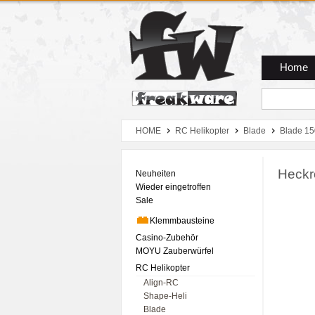
Zum Hauptmenue
Zum Seiteninhalt
Zum Warenkob
Home
HOME
RC Helikopter
Blade
Blade 15
Heckro
Neuheiten
Wieder eingetroffen
Sale
Klemmbausteine
Casino-Zubehör
MOYU Zauberwürfel
RC Helikopter
Align-RC
Shape-Heli
Blade