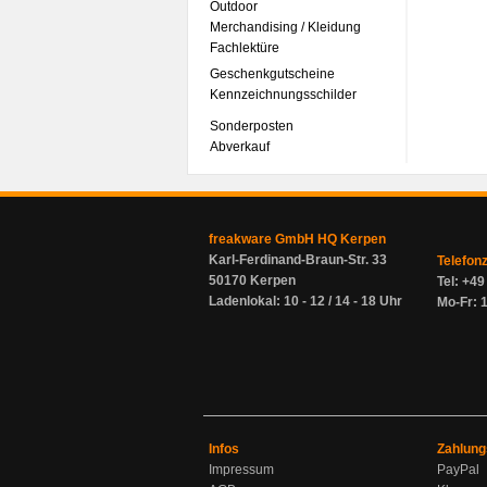
Outdoor
Merchandising / Kleidung
Fachlektüre
Geschenkgutscheine
Kennzeichnungsschilder
Sonderposten
Abverkauf
freakware GmbH HQ Kerpen
Karl-Ferdinand-Braun-Str. 33
Telefon
50170 Kerpen
Tel: +4
Ladenlokal: 10 - 12 / 14 - 18 Uhr
Mo-Fr: 1
Infos
Zahlung
Impressum
PayPal