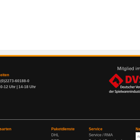
zeiten
9 (0)2273-60188-0
0-12 Uhr | 14-18 Uhr
sarten
Paketdienste
Service
Ne
DHL
Service / RMA