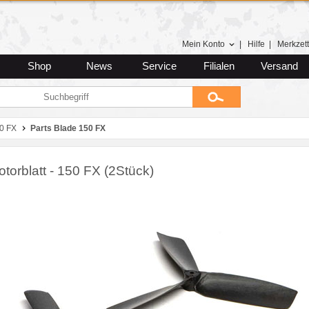
Mein Konto
|
Hilfe
|
Merkzett
Shop
News
Service
Filialen
Versand
0 FX
Parts Blade 150 FX
torblatt - 150 FX (2Stück)