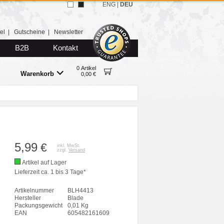
ENG
|
DEU
el
|
Gutscheine
|
Newsletter
B2B
Kontakt
0 Artikel
Warenkorb
0,00 €
5,99
€
inkl. MwSt.
zzgl.
Versand
Artikel auf Lager
Lieferzeit ca. 1 bis 3 Tage*
Artikelnummer
BLH4413
Hersteller
Blade
Packungsgewicht
0,01 Kg
EAN
605482161609