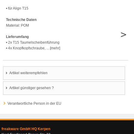
• für Align T15
Technische Daten
Material: POM
>
Lieferumfang
• 2x T15 Taumelscheibenführung
• 4x Knopfkopfschraube, ... [mehr]
Artikel weiterempfehlen
Artikel günstiger gesehen ?
Verantwortliche Person in der EU
freakware GmbH HQ Kerpen