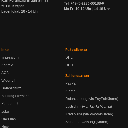
Karl-Ferdinand-Braun-Str. 33
Tel: +49 (0)2273-60188-0
50170 Kerpen
Mo-Fr: 10-12 Uhr | 14-18 Uhr
Ladenlokal: 10 - 14 Uhr
Infos
Paketdienste
Impressum
DHL
Kontakt
DPD
AGB
Zahlungsarten
Widerruf
PayPal
Datenschutz
Klarna
Zahlung / Versand
Ratenzahlung (via PayPal/Klarna)
Kundeninfo
Lastschrift (via PayPal/Klarna)
Jobs
Kreditkarte (via PayPal/Klarna)
Über uns
Sofortüberweisung (Klarna)
News