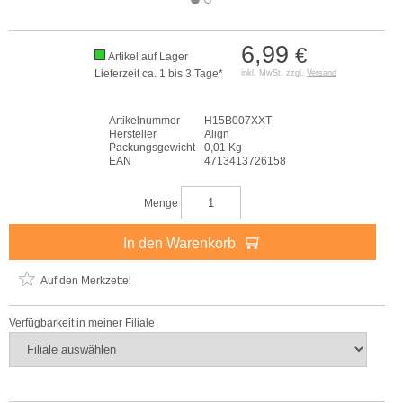
6,99
€
Artikel auf Lager
Lieferzeit ca. 1 bis 3 Tage*
inkl. MwSt. zzgl.
Versand
Artikelnummer
H15B007XXT
Hersteller
Align
Packungsgewicht
0,01 Kg
EAN
4713413726158
Menge
In den Warenkorb
Auf den Merkzettel
Verfügbarkeit in meiner Filiale