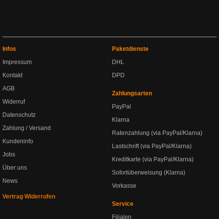
Infos
Paketdienste
Impressum
DHL
Kontakt
DPD
AGB
Zahlungsarten
Widerruf
PayPal
Datenschutz
Klarna
Zahlung / Versand
Ratenzahlung (via PayPal/Klarna)
Kundeninfo
Lastschrift (via PayPal/Klarna)
Jobs
Kreditkarte (via PayPal/Klarna)
Über uns
Sofortüberweisung (Klarna)
News
Vorkasse
Vertrag Widerrufen
Service
Filialen