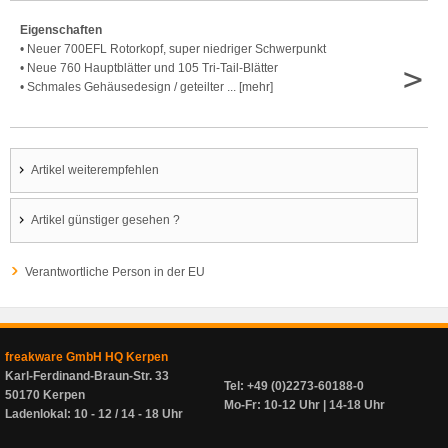
Eigenschaften
• Neuer 700EFL Rotorkopf, super niedriger Schwerpunkt
>
• Neue 760 Hauptblätter und 105 Tri-Tail-Blätter
• Schmales Gehäusedesign / geteilter ... [mehr]
Artikel weiterempfehlen
Artikel günstiger gesehen ?
Verantwortliche Person in der EU
freakware GmbH HQ Kerpen
Karl-Ferdinand-Braun-Str. 33
Tel: +49 (0)2273-60188-0
50170 Kerpen
Mo-Fr: 10-12 Uhr | 14-18 Uhr
Ladenlokal: 10 - 12 / 14 - 18 Uhr