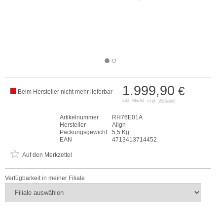
1.999,90
€
Beim Hersteller nicht mehr lieferbar
inkl. MwSt. zzgl.
Versand
Artikelnummer
RH76E01A
Hersteller
Align
Packungsgewicht
5,5 Kg
EAN
4713413714452
Auf den Merkzettel
Verfügbarkeit in meiner Filiale