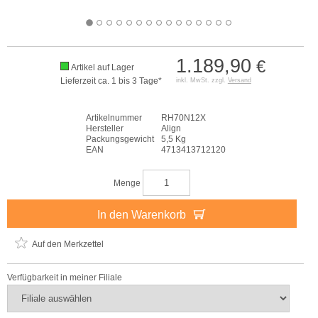
1.189,90
€
Artikel auf Lager
Lieferzeit ca. 1 bis 3 Tage*
inkl. MwSt. zzgl.
Versand
Artikelnummer
RH70N12X
Hersteller
Align
Packungsgewicht
5,5 Kg
EAN
4713413712120
Menge
In den Warenkorb
Auf den Merkzettel
Verfügbarkeit in meiner Filiale