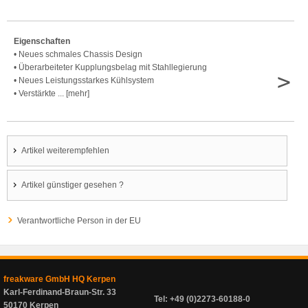
Eigenschaften
• Neues schmales Chassis Design
• Überarbeiteter Kupplungsbelag mit Stahllegierung
>
• Neues Leistungsstarkes Kühlsystem
• Verstärkte ... [mehr]
Artikel weiterempfehlen
Artikel günstiger gesehen ?
Verantwortliche Person in der EU
freakware GmbH HQ Kerpen
Karl-Ferdinand-Braun-Str. 33
Tel: +49 (0)2273-60188-0
50170 Kerpen