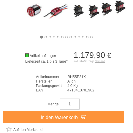
1.179,90
€
Artikel auf Lager
Lieferzeit ca. 1 bis 3 Tage*
inkl. MwSt. zzgl.
Versand
Artikelnummer
RH55E21X
Hersteller
Align
Packungsgewicht
4,0 Kg
EAN
4713413701902
Menge
In den Warenkorb
Auf den Merkzettel