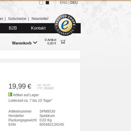
ENG
|
DEU
el
|
Gutscheine
|
Newsletter
B2B
Kontakt
0 Artikel
Warenkorb
0,00 €
19,99
€
inkl. MwSt.
zzgl.
Versand
Artikel auf Lager
Lieferzeit ca. 7 bis 10 Tage*
Artikelnummer
SPM9530
Hersteller
Spektrum
Packungsgewicht
0,02 Kg
EAN
605482134245