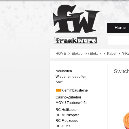
Zum Hauptmenue
Zum Seiteninhalt
Zum Warenkob
Home
HOME
Elektronik / Elektrik
Kabel
Y-K
Switc
Neuheiten
Wieder eingetroffen
Sale
Klemmbausteine
Casino-Zubehör
MOYU Zauberwürfel
RC Helikopter
RC Multikopter
RC Flugzeuge
RC Autos