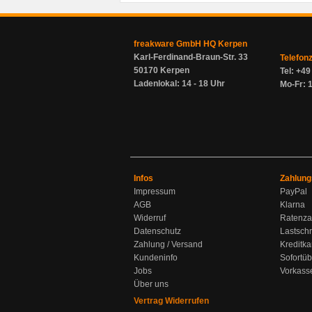
freakware GmbH HQ Kerpen
Karl-Ferdinand-Braun-Str. 33
Telefon
50170 Kerpen
Tel: +4
Ladenlokal: 14 - 18 Uhr
Mo-Fr: 1
Infos
Zahlung
Impressum
PayPal
AGB
Klarna
Widerruf
Ratenza
Datenschutz
Lastschr
Zahlung / Versand
Kreditka
Kundeninfo
Sofortü
Jobs
Vorkass
Über uns
Vertrag Widerrufen