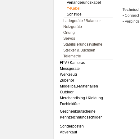
Verlängerungskabel
Y-Kabel
Technisc
Sonstige
• Connect
Ladegeräte / Balancer
• Verbind
Netzgeräte
Ortung
Servos
Stabilisierungssysteme
Stecker & Buchsen
Telemetrie
FPV / Kameras
Messgeräte
Werkzeug
Zubehör
Modellbau-Materialien
Outdoor
Merchandising / Kleidung
Fachlektüre
Geschenkgutscheine
Kennzeichnungsschilder
Sonderposten
Abverkauf