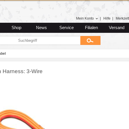
Mein Konto
|
Hilfe
|
Merkzett
Shop
News
Service
Filialen
Versand
abel
h Harness: 3-Wire