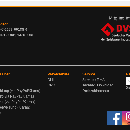
zeiten
9 (0)2273-60188-0
0-12 Uhr | 14-18 Uhr
sarten
Paketdienste
Service
Ne
DHL
Service / RMA
DPD
Technik / Download
Si
hlung (via PayPal/Klarna)
Drehzahlrechner
ift (via PayPal/Klarna)
rte (via PayPal/Klarna)
berweisung (Klarna)
e