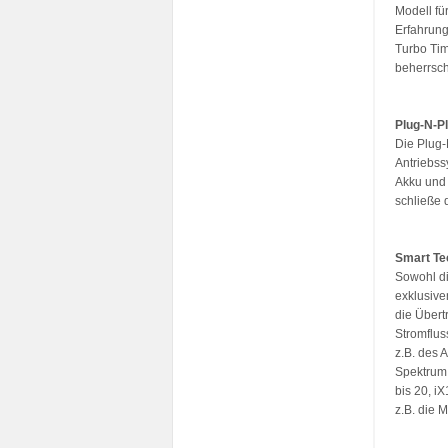
Modell fü
Erfahrung
Turbo Tim
beherrsch
Plug-N-P
Die Plug-
Antriebss
Akku und 
schließe 
Smart Te
Sowohl di
exklusive
die Übert
Stromflu
z.B. des 
Spektrum
bis 20, i
z.B. die 