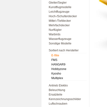
Gleiter/Segler
Kunstflugmodelle
Leichtflugzeuge
Hoch-/Schulterdecker
Mittel-/Tiefdecker
Mehrfachdecker
Nurflügler
Warbirds
Wasserflugzeuge
Sonstige Modelle
Sortiert nach Hersteller
E-flite
FMS
HANGAR9
Hobbyzone
Kyosho
Multiplex
Antrieb Elektro
Beleuchtung
Ersatzteile
Kennzeichnungsschilder
Luftschrauben