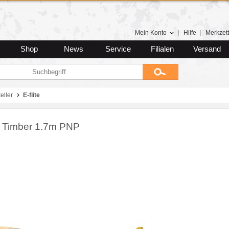
Mein Konto
|
Hilfe
|
Merkzett
Shop
News
Service
Filialen
Versand
eller
E-flite
 Timber 1.7m PNP