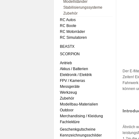
Modellständer
Stabilisierungssysteme
Zubehör
RC Autos
RC Boote
RC Motorräder
RC Simulatoren
BEASTX
SCORPION
Antrieb
Akkus / Batterien
Der E-fli
Elektronik / Elektrik
Zeiten! E
FPV / Kameras
Fahrwerk 
Messgeräte
können un
Werkzeug
Zubehör
Modellbau-Materialien
Outdoor
Introdu
Merchandising / Kleidung
Fachlektüre
Ähnlich w
Geschenkgutscheine
leistungs
Kennzeichnungsschilder
1.7m die 