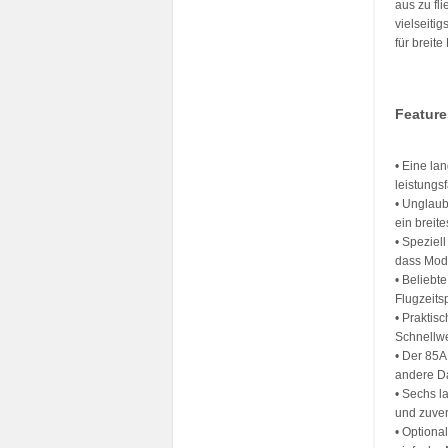
aus zu fl
vielseiti
für breite
Feature
• Eine la
leistungs
• Unglaub
ein breit
• Speziel
dass Modi
• Beliebt
Flugzeits
• Praktis
Schnellw
• Der 85A
andere D
• Sechs la
und zuver
• Optiona