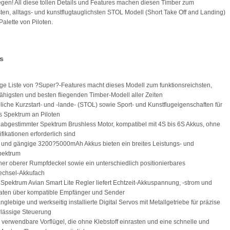
iegen! All diese tollen Details und Features machen diesen Timber zum
gsten, alltags- und kunstflugtauglichsten STOL Modell (Short Take Off and Landing)
 Palette von Piloten.
s
nge Liste von ?Super?-Features macht dieses Modell zum funktionsreichsten,
fähigsten und besten fliegenden Timber-Modell aller Zeiten
liche Kurzstart- und -lande- (STOL) sowie Sport- und Kunstflugeigenschaften für
es Spektrum an Piloten
l abgestimmter Spektrum Brushless Motor, kompatibel mit 4S bis 6S Akkus, ohne
fikationen erforderlich sind
e und gängige 3200?5000mAh Akkus bieten ein breites Leistungs- und
pektrum
cher oberer Rumpfdeckel sowie ein unterschiedlich positionierbares
echsel-Akkufach
 Spektrum Avian Smart Lite Regler liefert Echtzeit-Akkuspannung, -strom und
aten über kompatible Empfänger und Sender
nglebige und werkseitig installierte Digital Servos mit Metallgetriebe für präzise
lässige Steuerung
l verwendbare Vorflügel, die ohne Klebstoff einrasten und eine schnelle und