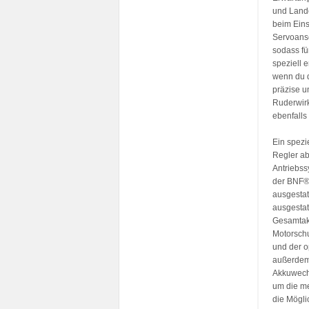
und Lande
beim Eins
Servoansc
sodass fü
speziell 
wenn du d
präzise u
Ruderwirk
ebenfalls
Ein spezi
Regler ab
Antriebss
der BNF® 
ausgestat
ausgestat
Gesamtak
Motorschu
und der o
außerdem 
Akkuwechs
um die m
die Mögli