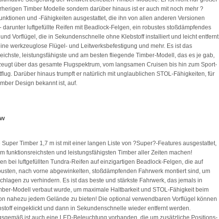
orherigen Timber Modelle sondern darüber hinaus ist er auch mit noch mehr ?
nktionen und -Fähigkeiten ausgestattet, die ihn von allen anderen Versionen
 darunter luftgefüllte Reifen mit Beadlock-Felgen, ein robustes stoßdämpfendes
und Vorflügel, die in Sekundenschnelle ohne Klebstoff installiert und leicht entfernt
ine werkzeuglose Flügel- und Leitwerksbefestigung und mehr. Es ist das
reichste, leistungsfähigste und am besten fliegende Timber-Modell, das es je gab,
eugt über das gesamte Flugspektrum, vom langsamen Cruisen bis hin zum Sport-
flug. Darüber hinaus trumpft er natürlich mit unglaublichen STOL-Fähigkeiten, für
imber Design bekannt ist, auf.
ew
te Super Timber 1,7 m ist mit einer langen Liste von ?Super?-Features ausgestattet,
um funktionsreichsten und leistungsfähigsten Timber aller Zeiten machen!
n bei luftgefüllten Tundra-Reifen auf einzigartigen Beadlock-Felgen, die auf
usten, nach vorne abgewinkelten, stoßdämpfenden Fahrwerk montiert sind, um
chlagen zu verhindern. Es ist das beste und stärkste Fahrwerk, das jemals in
ber-Modell verbaut wurde, um maximale Haltbarkeit und STOL-Fähigkeit beim
on nahezu jedem Gelände zu bieten! Die optional verwendbaren Vorflügel können
stoff eingeklickt und dann in Sekundenschnelle wieder entfernt werden.
sgemäß ist auch eine LED-Beleuchtung vorhanden, die um zusätzliche Positions-