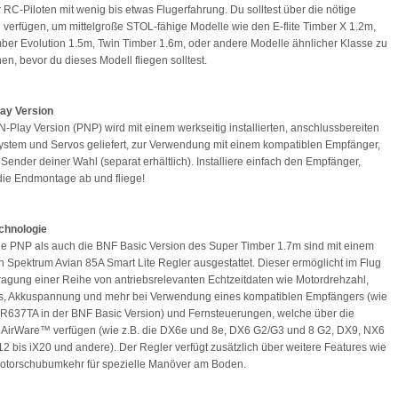
r RC-Piloten mit wenig bis etwas Flugerfahrung. Du solltest über die nötige
 verfügen, um mittelgroße STOL-fähige Modelle wie den E-flite Timber X 1.2m,
ber Evolution 1.5m, Twin Timber 1.6m, oder andere Modelle ähnlicher Klasse zu
en, bevor du dieses Modell fliegen solltest.
lay Version
N-Play Version (PNP) wird mit einem werkseitig installierten, anschlussbereiten
ystem und Servos geliefert, zur Verwendung mit einem kompatiblen Empfänger,
Sender deiner Wahl (separat erhältlich). Installiere einfach den Empfänger,
die Endmontage ab und fliege!
chnologie
e PNP als auch die BNF Basic Version des Super Timber 1.7m sind mit einem
n Spektrum Avian 85A Smart Lite Regler ausgestattet. Dieser ermöglicht im Flug
ragung einer Reihe von antriebsrelevanten Echtzeitdaten wie Motordrehzahl,
ss, Akkuspannung und mehr bei Verwendung eines kompatiblen Empfängers (wie
AR637TA in der BNF Basic Version) und Fernsteuerungen, welche über die
 AirWare™ verfügen (wie z.B. die DX6e und 8e, DX6 G2/G3 und 8 G2, DX9, NX6
X12 bis iX20 und andere). Der Regler verfügt zusätzlich über weitere Features wie
Motorschubumkehr für spezielle Manöver am Boden.