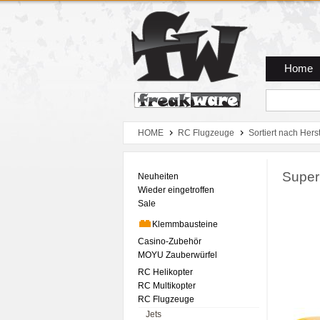
Zum Hauptmenue
Zum Seiteninhalt
Zum Warenkob
Home
HOME
RC Flugzeuge
Sortiert nach Herst
Super
Neuheiten
Wieder eingetroffen
Sale
Klemmbausteine
Casino-Zubehör
MOYU Zauberwürfel
RC Helikopter
RC Multikopter
RC Flugzeuge
Jets