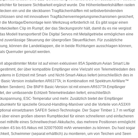
lichter für bessere Sichtbarkeit ergänzt wurde. Die Höhenleitwerkshälften rasten
tecken ein und die steckbaren Tragflächenhälften mit selbstverbindenden
hlüssen sind mit innovativen Tragflächenverriegelungsmechanismen gesichert,
r die Montage/Demontage kein Werkzeug erforderlich ist. Es gibt sogar einen
entwickelten Clip im Rumpf, der das Steckungsrohr hält, damit du es nie vergisst
as Modell transportierst! Die Digital Servos mit Metallgetriebe ermöglichen eine
nd zuverlässige Steuerung der übergroßen Steuerflächen. Für zusätzliche
ung, können die Landeklappen, die in beide Richtungen ausschlagen können,
 als Querruder genutzt werden.
ell abgestimmter Motor ist auf einen exklusiven 85A Spektrum Avian Smart Lite
gestimmt, der über kompatible Empfänger eine Vielzahl von Telemetriedaten des
ystems in Echtzeit mit Smart- und Nicht-Smart-Akkus liefert (einschließlich des in
Basic Version installierten AR637TA; in Kombination mit Spektrum AirWare™
teten Sendern). Die BNF® Basic-Version ist mit einem AR637TA Empfänger
tet, der umfassende Echtzeit-Telemetriedaten liefert, einschließlich
kuspannung, ESC-Temperatur und mehr. Zusätzlich bietet der Empfänger
bumkehr für spezielle Ground-Handling-Manöver und die Vorteile von AS3X®
ptional einsetzbaren SAFE® Select-Technologie. Der Super Timber 1.7 m verfügt
über einen großen oberen Rumpfdeckel für einen schnelleren und einfacheren
el mithilfe eines Schnellwechsel-Akkufachs, das mehrere Positionen ermöglicht
eisten 4S bis 6S Akkus mit 3200?5000 mAh verwenden zu können. Du hast sogar
chkeit, Schwimmer (separat erhältlich) zu montieren, um von Teichen und Seen