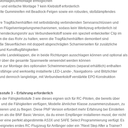
 Montage/Demontage ermöglichen
e und einfache Montage ? kein Klebstoff erforderlich
üllte Gummireifen mit Beadlock-Felgen sowie ein robustes, stoßdämpfendes
re Tragflächenhälften mit selbstständig verbindenden Servoanschlüssen und
en Flügelverriegelungsmechanismen, sodass kein Werkzeug erforderlich ist
chensteckungsrohr aus Verbundwerkstoff sowie ein speziell entwickelter Clip im
 die das Rohr zu halten, wenn die Tragflächenhälften demontiert sind
ße Steuerflächen mit doppelt abgeschrägten Scharnierseiten für zusätzliche
 und Kunstflugfähigkeiten
nelle Landeklappen, die in beide Richtungen ausschlagen können und optional als
r über die gesamte Spannweite verwendet werden können
e zur Montage des optionalen Schwimmersatzes (separat erhältlich) enthalten
nsfähige und werkseitig installierte LED-Lande-, Navigations- und Blitzlichter
 und dennoch langlebige, mit Verbundwerkstoff verstärkte EPO Konstruktion
sstufe 3 – Erfahrung erforderlich
 der Fähigkeitsstufe 3 wie dieses eignen sich für RC-Piloten, die bereits über
 und die Fähigkeiten verfügen, Modelle ähnlicher Klasse zusammenzubauen, zu
eren und zu fliegen. Diese PNP Version erfordert mehr Erfahrung bei Einstellen
en als die BNF Basic Version, da du einen Empfänger installieren musst, der nicht
ber eine perfekt abgestimmte AS3X und SAFE Select Programmierung verfügt. Es
geeignetes erstes RC-Flugzeug für Anfänger oder ein ?Next Step After a Trainer?