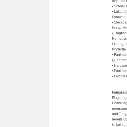
einfache
• Schnell
• Luftgef
Fahrwerk
• Steckba
innovativ
• Tragflä
Rumpf, um
• Übergro
Kontrolle
• Funktio
Querrude
• Hardwar
• Funktio
• Leichte
Fähigkeit
Flugzeuge
Erfahrung
programmi
und Flieg
bereits ü
ist kein 