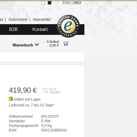
ENG
|
DEU
el
|
Gutscheine
|
Newsletter
B2B
Kontakt
0 Artikel
Warenkorb
0,00 €
419,90
€
inkl. MwSt.
zzgl.
Versand
Artikel auf Lager
Lieferzeit ca. 7 bis 10 Tage*
Artikelnummer
EFL02575
Hersteller
E-flite
Packungsgewicht
0,0 Kg
EAN
660132889432