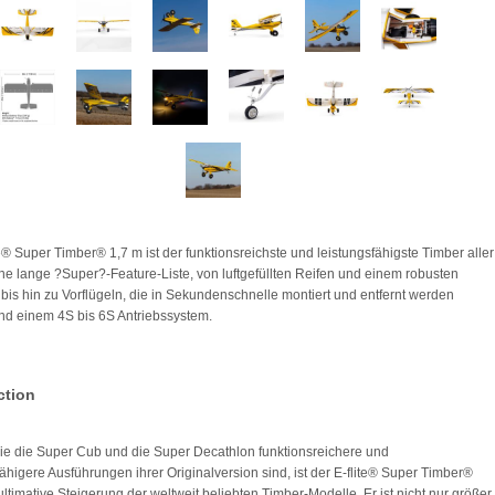
te® Super Timber® 1,7 m ist der funktionsreichste und leistungsfähigste Timber aller
ine lange ?Super?-Feature-Liste, von luftgefüllten Reifen und einem robusten
bis hin zu Vorflügeln, die in Sekundenschnelle montiert und entfernt werden
d einem 4S bis 6S Antriebssystem.
ction
ie die Super Cub und die Super Decathlon funktionsreichere und
fähigere Ausführungen ihrer Originalversion sind, ist der E-flite® Super Timber®
ultimative Steigerung der weltweit beliebten Timber-Modelle. Er ist nicht nur größer