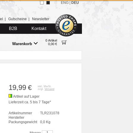
ENG
|
DEU
el
|
Gutscheine
|
Newsletter
B2B
Kontakt
0 Artikel
Warenkorb
0,00 €
19,99
€
inkl. MwSt.
zzgl.
Versand
Artikel auf Lager
Lieferzeit ca. 5 bis 7 Tage*
Artikelnummer
TLR231078
Hersteller
Packungsgewicht
0,0 Kg