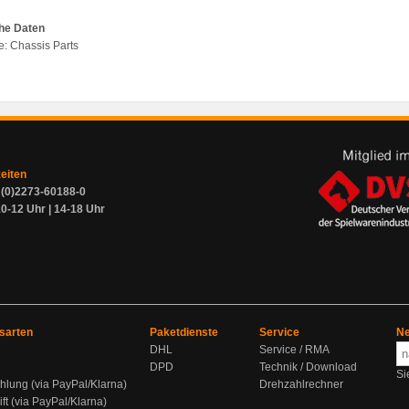
he Daten
pe: Chassis Parts
zeiten
9 (0)2273-60188-0
0-12 Uhr | 14-18 Uhr
sarten
Paketdienste
Service
Ne
DHL
Service / RMA
DPD
Technik / Download
Si
hlung (via PayPal/Klarna)
Drehzahlrechner
ift (via PayPal/Klarna)