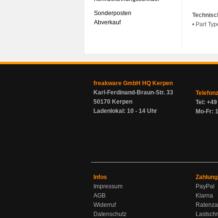
Sonderposten
Technisc
Abverkauf
• Part Ty
freakware GmbH HQ Kerpen
Karl-Ferdinand-Braun-Str. 33
Telefon
50170 Kerpen
Tel: +4
Ladenlokal: 10 - 14 Uhr
Mo-Fr: 1
Infos
Zahlung
Impressum
PayPal
AGB
Klarna
Widerruf
Ratenza
Datenschutz
Lastschr