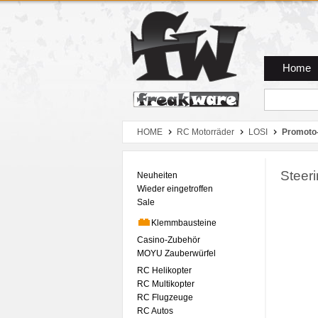
Zum Hauptmenue
Zum Seiteninhalt
Zum Warenkob
Home
HOME
RC Motorräder
LOSI
Promoto
Steer
Neuheiten
Wieder eingetroffen
Sale
Klemmbausteine
Casino-Zubehör
MOYU Zauberwürfel
RC Helikopter
RC Multikopter
RC Flugzeuge
RC Autos