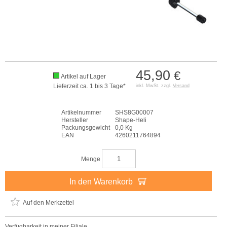
45,90
€
Artikel auf Lager
Lieferzeit ca. 1 bis 3 Tage*
inkl. MwSt. zzgl.
Versand
Artikelnummer
SHS8G00007
Hersteller
Shape-Heli
Packungsgewicht
0,0 Kg
EAN
4260211764894
Menge
In den Warenkorb
Auf den Merkzettel
Verfügbarkeit in meiner Filiale