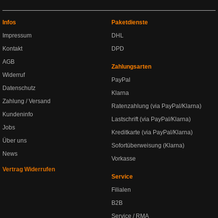
Infos
Paketdienste
Impressum
DHL
Kontakt
DPD
AGB
Zahlungsarten
Widerruf
PayPal
Datenschutz
Klarna
Zahlung / Versand
Ratenzahlung (via PayPal/Klarna)
Kundeninfo
Lastschrift (via PayPal/Klarna)
Jobs
Kreditkarte (via PayPal/Klarna)
Über uns
Sofortüberweisung (Klarna)
News
Vorkasse
Vertrag Widerrufen
Service
Filialen
B2B
Service / RMA