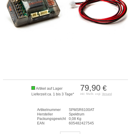
79,90
€
Artikel auf Lager
Lieferzeit ca. 1 bis 3 Tage*
inkl. MwSt. zzgl.
Versand
Artikelnummer
SPMSR6100AT
Hersteller
Spektrum
Packungsgewicht
0,08 Kg
EAN
605482427545