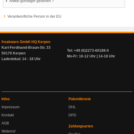
Artikel günstiger gesehen ?
Verantwortliche Person in der EU
freakware GmbH HQ Kerpen
Karl-Ferdinand-Braun-Str. 33
Tel: +49 (0)2273-60188-0
50170 Kerpen
Mo-Fr: 10-12 Uhr | 14-18 Uhr
Ladenlokal: 14 - 18 Uhr
Infos
Paketdienste
Impressum
DHL
Kontakt
DPD
AGB
Zahlungsarten
Widerruf