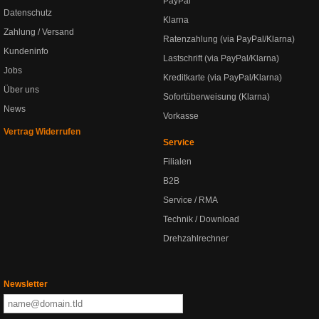
PayPal
Datenschutz
Klarna
Zahlung / Versand
Ratenzahlung (via PayPal/Klarna)
Kundeninfo
Lastschrift (via PayPal/Klarna)
Jobs
Kreditkarte (via PayPal/Klarna)
Über uns
Sofortüberweisung (Klarna)
News
Vorkasse
Vertrag Widerrufen
Service
Filialen
B2B
Service / RMA
Technik / Download
Drehzahlrechner
Newsletter