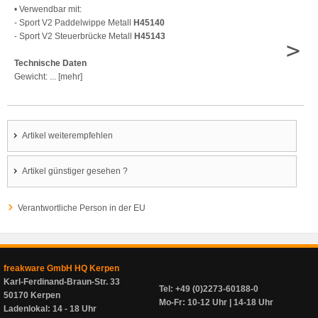
• Verwendbar mit:
- Sport V2 Paddelwippe Metall
H45140
- Sport V2 Steuerbrücke Metall
H45143
>
Technische Daten
Gewicht: ... [mehr]
Artikel weiterempfehlen
Artikel günstiger gesehen ?
Verantwortliche Person in der EU
freakware GmbH HQ Kerpen
Karl-Ferdinand-Braun-Str. 33
Tel: +49 (0)2273-60188-0
50170 Kerpen
Mo-Fr: 10-12 Uhr | 14-18 Uhr
Ladenlokal: 14 - 18 Uhr