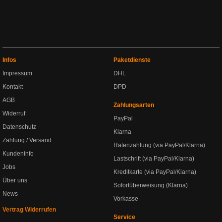
Infos
Paketdienste
Impressum
DHL
Kontakt
DPD
AGB
Zahlungsarten
Widerruf
PayPal
Datenschutz
Klarna
Zahlung / Versand
Ratenzahlung (via PayPal/Klarna)
Kundeninfo
Lastschrift (via PayPal/Klarna)
Jobs
Kreditkarte (via PayPal/Klarna)
Über uns
Sofortüberweisung (Klarna)
News
Vorkasse
Vertrag Widerrufen
Service