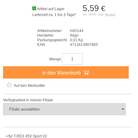
5,59
€
Artikel auf Lager
Lieferzeit ca. 1 bis 3 Tage*
inkl. MwSt. zzgl.
Versand
Artikelnummer
H45144
Hersteller
Align
Packungsgewicht
0,01 Kg
EAN
4713413967865
Menge
In den Warenkorb
Auf den Merkzettel
Verfügbarkeit in meiner Filiale
• für T-REX 450 Sport V2