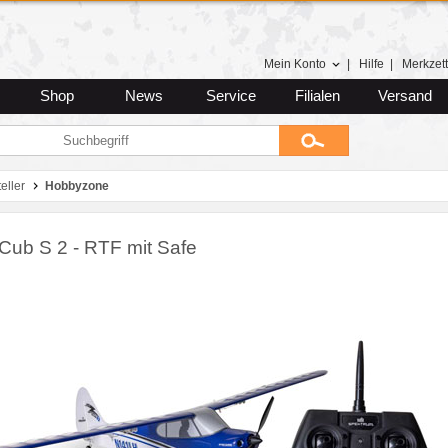
Mein Konto
|
Hilfe
|
Merkzett
Shop
News
Service
Filialen
Versand
eller
Hobbyzone
 Cub S 2 - RTF mit Safe