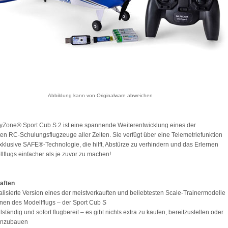
Abbildung kann von Originalware abweichen
Zone® Sport Cub S 2 ist eine spannende Weiterentwicklung eines der
ten RC-Schulungsflugzeuge aller Zeiten. Sie verfügt über eine Telemetriefunktion
xklusive SAFE®-Technologie, die hilft, Abstürze zu verhindern und das Erlernen
lflugs einfacher als je zuvor zu machen!
aften
alisierte Version eines der meistverkauften und beliebtesten Scale-Trainermodelle
nen des Modellflugs – der Sport Cub S
ständig und sofort flugbereit – es gibt nichts extra zu kaufen, bereitzustellen oder
nzubauen