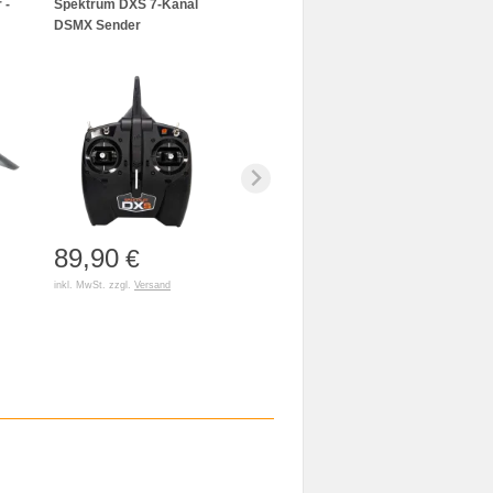
 -
Spektrum DXS 7-Kanal
DSMX Sender
89,90
€
inkl. MwSt. zzgl.
Versand