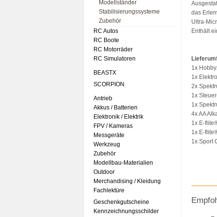
Modellständer
Ausgestat
Stabilisierungssysteme
das Erler
Zubehör
Ultra-Mic
RC Autos
Enthält e
RC Boote
RC Motorräder
RC Simulatoren
Lieferum
1x Hobby
BEASTX
1x Elektro
SCORPION
2x Spektr
1x Steuer
Antrieb
1x Spekt
Akkus / Batterien
4x AA Alka
Elektronik / Elektrik
1x E-flit
FPV / Kameras
1x E-flit
Messgeräte
1x Sport
Werkzeug
Zubehör
Modellbau-Materialien
Outdoor
Merchandising / Kleidung
Fachlektüre
Empfoh
Geschenkgutscheine
Kennzeichnungsschilder