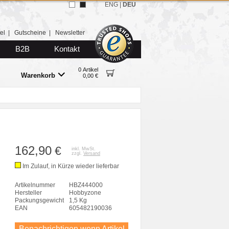
ENG
|
DEU
el
|
Gutscheine
|
Newsletter
B2B
Kontakt
0 Artikel
Warenkorb
0,00 €
162,90
€
inkl. MwSt.
zzgl.
Versand
Im Zulauf, in Kürze wieder lieferbar
Artikelnummer
HBZ444000
Hersteller
Hobbyzone
Packungsgewicht
1,5 Kg
EAN
605482190036
Benachrichtigen wenn Artikel