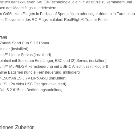
tet mit der exklusiven SAFE®-Technologie, die hilft, Abstürze zu verhindern und
nen des Modellflugs zu erleichtern
ro Größe zum Fliegen in Parks, auf Sportplätzen oder sogar drinnen in Turnhallen
ine Testversion des RC-Flugsimulators RealFlight® Trainer Edition
fang
Zone® Sport Cub S 2 615mm
motor (installiert)
um™ Linear Servos (installiert)
einheit mit Spektrum Empfänger, ESC und (2) Servos (installiert)
rum™ MLP6DSM Fernsteuerung mit USB-C Anschluss (inkludiert)
line Batterien (für die Fernsteuerung, inkludiert)
e® 150mAh 1S 3.7V LiPo Akku (inkludiert)
e® 1S LiPo Akku USB Charger (inkludiert)
 Cub S 2 615mm Bedienungsanleitung
lenes Zubehör