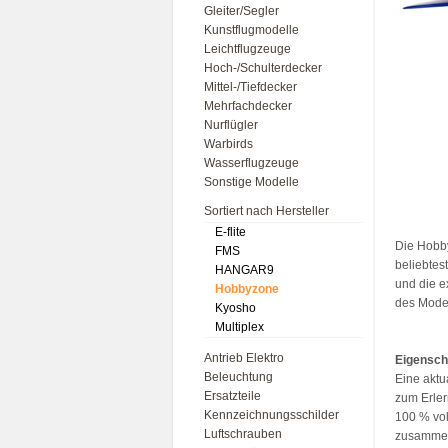
Gleiter/Segler
Kunstflugmodelle
Leichtflugzeuge
Hoch-/Schulterdecker
Mittel-/Tiefdecker
Mehrfachdecker
Nurflügler
Warbirds
Wasserflugzeuge
Sonstige Modelle
Sortiert nach Hersteller
E-flite
Die Hobby
FMS
beliebtes
HANGAR9
und die e
Hobbyzone
des Model
Kyosho
Multiplex
Antrieb Elektro
Eigensch
Beleuchtung
Eine aktu
Ersatzteile
zum Erler
Kennzeichnungsschilder
100 % voll
Luftschrauben
zusamme