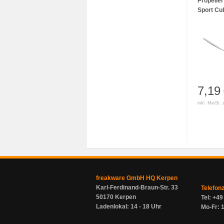
Propeller
Sport Cu
7,19
inkl. MwSt. 
freakware GmbH HQ Kerpen
Karl-Ferdinand-Braun-Str. 33
Telefon
50170 Kerpen
Tel: +4
Ladenlokal: 14 - 18 Uhr
Mo-Fr: 1