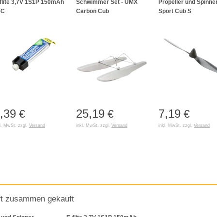
flite 3,7V 1S1P 150mAh
Schwimmer Set - UMX
Propeller und Spinner
5C
Carbon Cub
Sport Cub S
,39
25,19
7,19
€
€
€
l. MwSt. zzgl.
Versand
inkl. MwSt. zzgl.
Versand
inkl. MwSt. zzgl.
Versand
ft zusammen gekauft