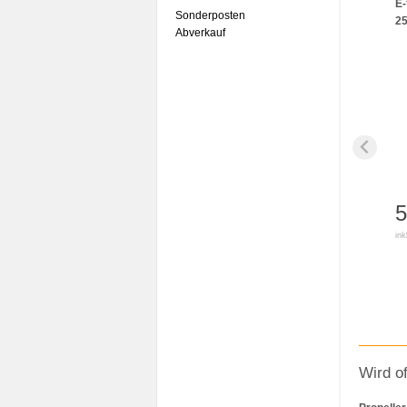
E-
Sonderposten
2
Abverkauf
5
ink
Wird o