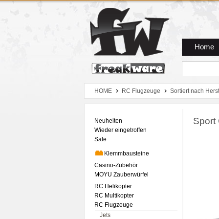
Zum Hauptmenue
Zum Seiteninhalt
Zum Warenkob
Home
HOME
RC Flugzeuge
Sortiert nach Herst
Sport
Neuheiten
Wieder eingetroffen
Sale
Klemmbausteine
Casino-Zubehör
MOYU Zauberwürfel
RC Helikopter
RC Multikopter
RC Flugzeuge
Jets