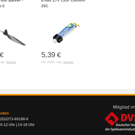
 und Spinner -
E-flite 3,7V 1S1P 150mAh
b S
25C
5,39
€
€
zzgl.
Versand
inkl. MwSt. zzgl.
Versand
zeiten
9 (0)2273-60188-0
0-12 Uhr | 14-18 Uhr