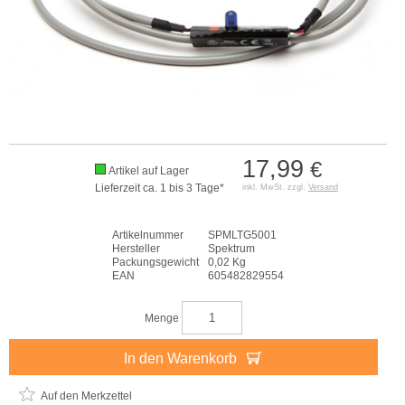
17,99
€
Artikel auf Lager
Lieferzeit ca. 1 bis 3 Tage*
inkl. MwSt. zzgl.
Versand
Artikelnummer
SPMLTG5001
Hersteller
Spektrum
Packungsgewicht
0,02 Kg
EAN
605482829554
Menge
In den Warenkorb
Auf den Merkzettel