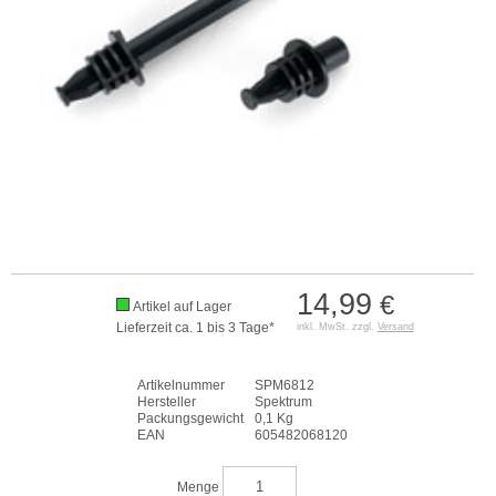
14,99
€
Artikel auf Lager
Lieferzeit ca. 1 bis 3 Tage*
inkl. MwSt. zzgl.
Versand
Artikelnummer
SPM6812
Hersteller
Spektrum
Packungsgewicht
0,1 Kg
EAN
605482068120
Menge