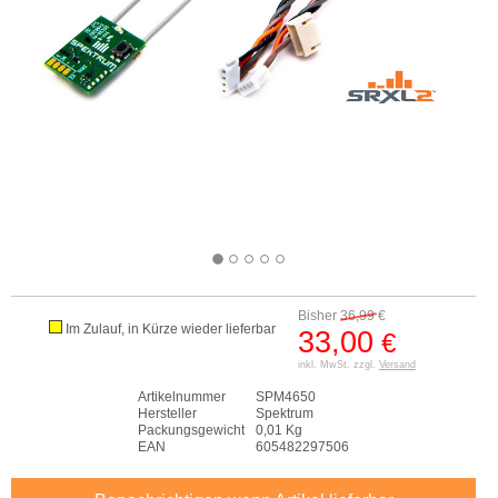
Bisher
36,99
€
Im Zulauf, in Kürze wieder lieferbar
33,00
€
inkl. MwSt. zzgl.
Versand
Artikelnummer
SPM4650
Hersteller
Spektrum
Packungsgewicht
0,01 Kg
EAN
605482297506