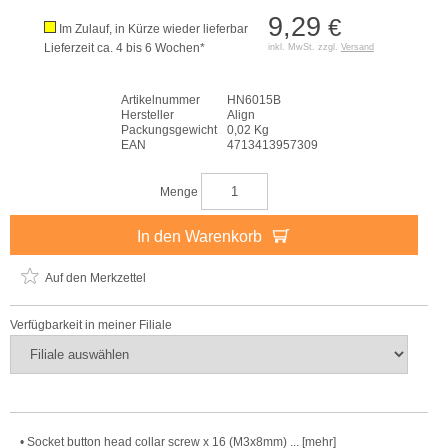
9,29
€
Im Zulauf, in Kürze wieder lieferbar
Lieferzeit ca. 4 bis 6 Wochen*
inkl. MwSt. zzgl.
Versand
Artikelnummer
HN6015B
Hersteller
Align
Packungsgewicht
0,02 Kg
EAN
4713413957309
Menge
In den Warenkorb
Auf den Merkzettel
Verfügbarkeit in meiner Filiale
• Socket button head collar screw x 16 (M3x8mm) ... [mehr]