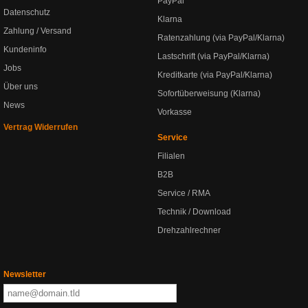
PayPal
Datenschutz
Klarna
Zahlung / Versand
Ratenzahlung (via PayPal/Klarna)
Kundeninfo
Lastschrift (via PayPal/Klarna)
Jobs
Kreditkarte (via PayPal/Klarna)
Über uns
Sofortüberweisung (Klarna)
News
Vorkasse
Vertrag Widerrufen
Service
Filialen
B2B
Service / RMA
Technik / Download
Drehzahlrechner
Newsletter