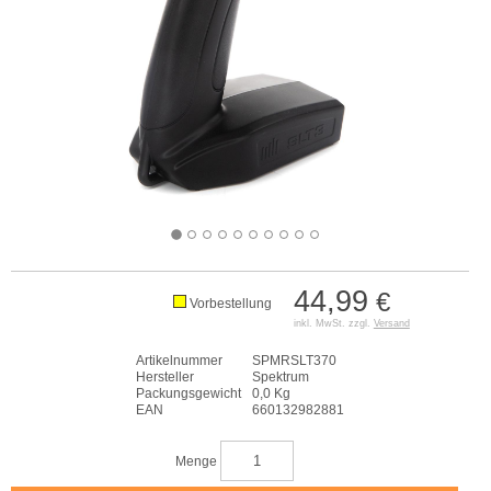
44,99
€
Vorbestellung
inkl. MwSt. zzgl.
Versand
Artikelnummer
SPMRSLT370
Hersteller
Spektrum
Packungsgewicht
0,0 Kg
EAN
660132982881
Menge