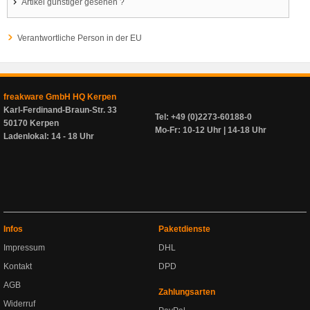
Artikel günstiger gesehen ?
Verantwortliche Person in der EU
freakware GmbH HQ Kerpen
Karl-Ferdinand-Braun-Str. 33
Tel: +49 (0)2273-60188-0
50170 Kerpen
Mo-Fr: 10-12 Uhr | 14-18 Uhr
Ladenlokal: 14 - 18 Uhr
Infos
Paketdienste
Impressum
DHL
Kontakt
DPD
AGB
Zahlungsarten
Widerruf