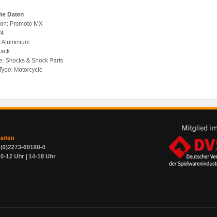
he Daten
tion: Promoto-MX
/4
l: Aluminium
lack
pe: Shocks & Shock Parts
 Type: Motorcycle
zeiten
9 (0)2273-60188-0
0-12 Uhr | 14-18 Uhr