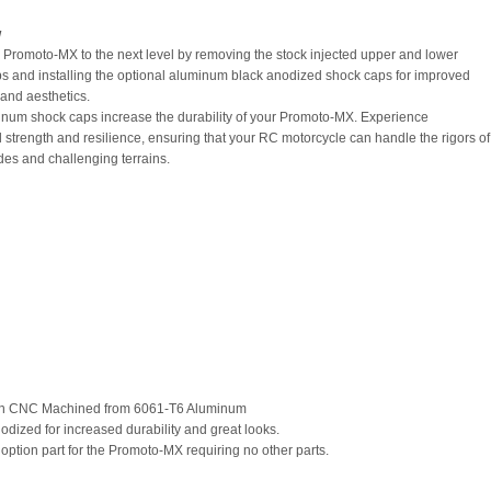
w
 Promoto-MX to the next level by removing the stock injected upper and lower
s and installing the optional aluminum black anodized shock caps for improved
 and aesthetics.
num shock caps increase the durability of your Promoto-MX. Experience
strength and resilience, ensuring that your RC motorcycle can handle the rigors of
ides and challenging terrains.
ion CNC Machined from 6061-T6 Aluminum
nodized for increased durability and great looks.
it option part for the Promoto-MX requiring no other parts.