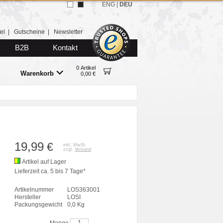
ENG
|
DEU
el
|
Gutscheine
|
Newsletter
B2B
Kontakt
0 Artikel
Warenkorb
0,00 €
19,99
€
inkl. MwSt.
zzgl.
Versand
Artikel auf Lager
Lieferzeit ca. 5 bis 7 Tage*
Artikelnummer
LOS363001
Hersteller
LOSI
Packungsgewicht
0,0 Kg