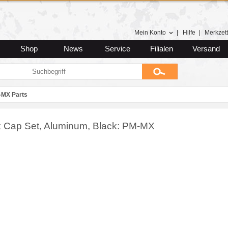
Mein Konto
|
Hilfe
|
Merkzett
Shop
News
Service
Filialen
Versand
-MX Parts
 Cap Set, Aluminum, Black: PM-MX