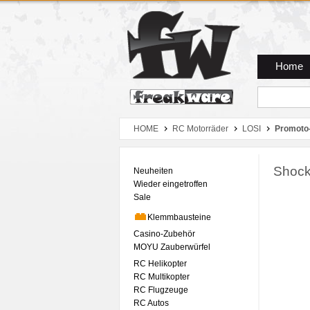
Zum Hauptmenue
Zum Seiteninhalt
Zum Warenkob
Home
HOME
RC Motorräder
LOSI
Promoto
Shock
Neuheiten
Wieder eingetroffen
Sale
Klemmbausteine
Casino-Zubehör
MOYU Zauberwürfel
RC Helikopter
RC Multikopter
RC Flugzeuge
RC Autos