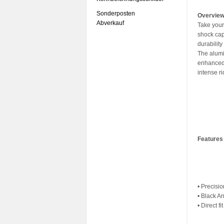
Sonderposten
Overvie
Abverkauf
Take your
shock cap
durability
The alumi
enhanced 
intense r
Features
• Precis
• Black A
• Direct f