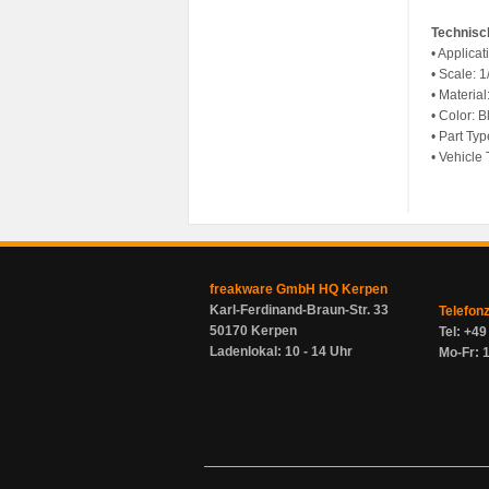
Technisc
• Applica
• Scale: 1
• Materia
• Color: B
• Part Ty
• Vehicle
freakware GmbH HQ Kerpen
Karl-Ferdinand-Braun-Str. 33
Telefon
50170 Kerpen
Tel: +4
Ladenlokal: 10 - 14 Uhr
Mo-Fr: 1