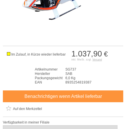
1.037,90
€
Im Zulauf, in Kürze wieder lieferbar
inkl. MwSt. zzgl.
Versand
Artikelnummer
SG737
Hersteller
SAB
Packungsgewicht
6,0 Kg
EAN
8935254819387
Benachrichtigen wenn Artikel lieferbar
Auf den Merkzettel
Verfügbarkeit in meiner Filiale