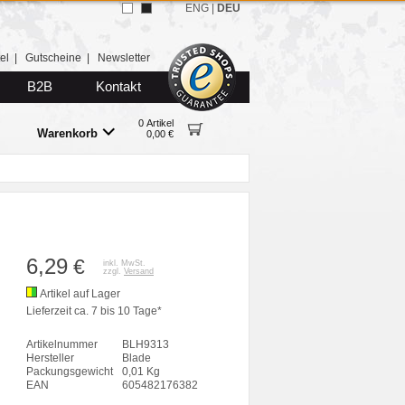
ENG
|
DEU
el
|
Gutscheine
|
Newsletter
B2B
Kontakt
0 Artikel
Warenkorb
0,00 €
6,29
€
inkl. MwSt.
zzgl.
Versand
Artikel auf Lager
Lieferzeit ca. 7 bis 10 Tage*
Artikelnummer
BLH9313
Hersteller
Blade
Packungsgewicht
0,01 Kg
EAN
605482176382