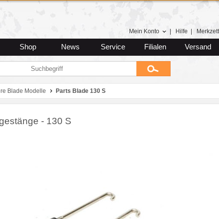
Mein Konto
|
Hilfe
|
Merkzett
Shop
News
Service
Filialen
Versand
ere Blade Modelle
Parts Blade 130 S
gestänge - 130 S