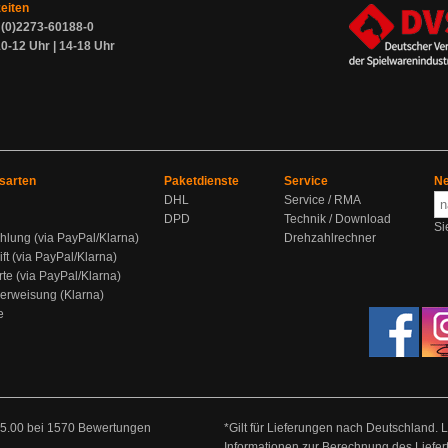
zeiten
9 (0)2273-60188-0
0-12 Uhr | 14-18 Uhr
sarten
Paketdienste
Service
Ne
DHL
Service / RMA
DPD
Technik / Download
Si
hlung (via PayPal/Klarna)
Drehzahlrechner
ift (via PayPal/Klarna)
rte (via PayPal/Klarna)
berweisung (Klarna)
e
5.00
bei
1570
Bewertungen
*Gilt für Lieferungen nach Deutschland. 
Informationen zur Berechnung des Liefer