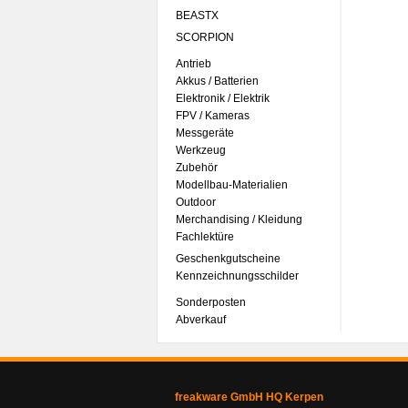
BEASTX
SCORPION
Antrieb
Akkus / Batterien
Elektronik / Elektrik
FPV / Kameras
Messgeräte
Werkzeug
Zubehör
Modellbau-Materialien
Outdoor
Merchandising / Kleidung
Fachlektüre
Geschenkgutscheine
Kennzeichnungsschilder
Sonderposten
Abverkauf
freakware GmbH HQ Kerpen