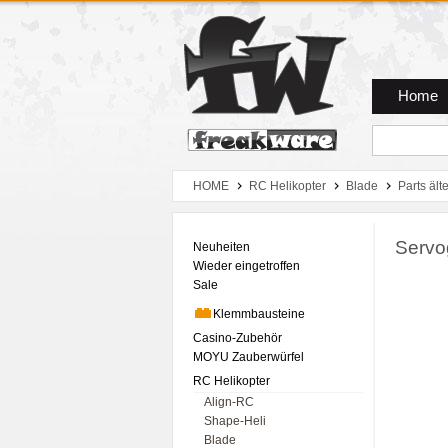
Zum Hauptmenue
Zum Seiteninhalt
Zum Warenkob
Home
HOME
RC Helikopter
Blade
Parts ält
Servo
Neuheiten
Wieder eingetroffen
Sale
Klemmbausteine
Casino-Zubehör
MOYU Zauberwürfel
RC Helikopter
Align-RC
Shape-Heli
Blade