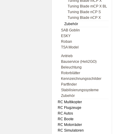
Tuning Blade mCP X
Tuning Blade mCP X BL
Tuning Blade nCP S
Tuning Blade nCP X
Zubehör
SAB Goblin
ESKY
Roban
TSA Model
Antrieb
Bauservice (Heli2GO)
Beleuchtung
Rotorblätter
Kennzeichnungsschilder
Partfinder
Stabilisierungssysteme
Zubehör
RC Multikopter
RC Flugzeuge
RC Autos
RC Boote
RC Motorräder
RC Simulatoren