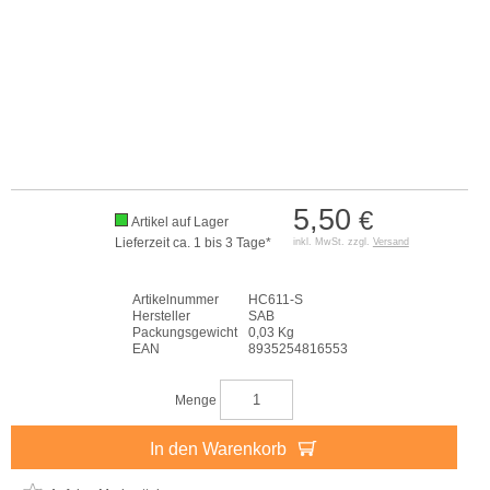
5,50
€
Artikel auf Lager
Lieferzeit ca. 1 bis 3 Tage*
inkl. MwSt. zzgl.
Versand
Artikelnummer
HC611-S
Hersteller
SAB
Packungsgewicht
0,03 Kg
EAN
8935254816553
Menge
In den Warenkorb