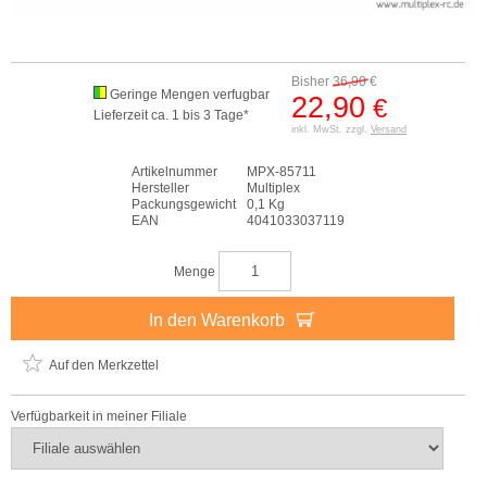
Bisher
36,90
€
Geringe Mengen verfugbar
22,90
€
Lieferzeit ca. 1 bis 3 Tage*
inkl. MwSt. zzgl.
Versand
Artikelnummer
MPX-85711
Hersteller
Multiplex
Packungsgewicht
0,1 Kg
EAN
4041033037119
Menge
In den Warenkorb
Auf den Merkzettel
Verfügbarkeit in meiner Filiale