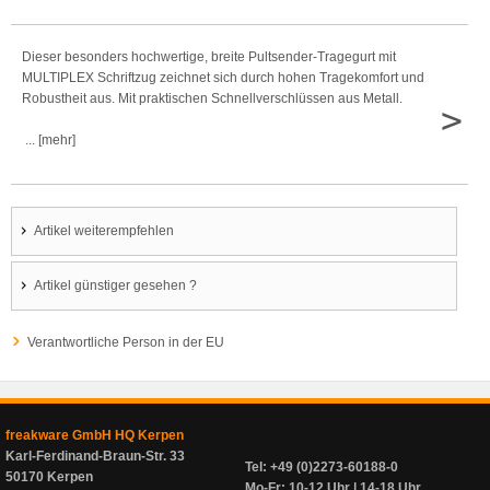
Dieser besonders hochwertige, breite Pultsender-Tragegurt mit
MULTIPLEX Schriftzug zeichnet sich durch hohen Tragekomfort und
Robustheit aus. Mit praktischen Schnellverschlüssen aus Metall.
>
... [mehr]
Artikel weiterempfehlen
Artikel günstiger gesehen ?
Verantwortliche Person in der EU
freakware GmbH HQ Kerpen
Karl-Ferdinand-Braun-Str. 33
Tel: +49 (0)2273-60188-0
50170 Kerpen
Mo-Fr: 10-12 Uhr | 14-18 Uhr