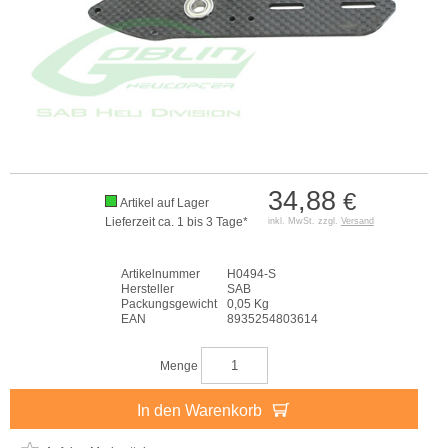
34,88
€
Artikel auf Lager
Lieferzeit ca. 1 bis 3 Tage*
inkl. MwSt. zzgl.
Versand
Artikelnummer
H0494-S
Hersteller
SAB
Packungsgewicht
0,05 Kg
EAN
8935254803614
Menge
In den Warenkorb