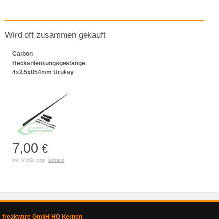
Wird oft zusammen gekauft
Carbon
Heckanlenkungsgestänge
4x2.5x854mm Urukay
7,00
€
inkl. MwSt. zzgl.
Versand
freakware GmbH HQ Kerpen