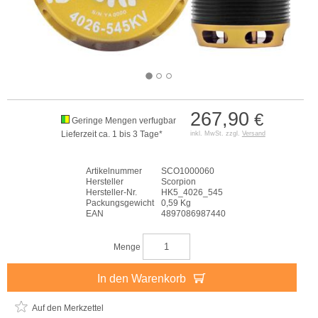
267,90
€
Geringe Mengen verfugbar
Lieferzeit ca. 1 bis 3 Tage*
inkl. MwSt. zzgl.
Versand
Artikelnummer
SCO1000060
Hersteller
Scorpion
Hersteller-Nr.
HK5_4026_545
Packungsgewicht
0,59 Kg
EAN
4897086987440
Menge
In den Warenkorb
Auf den Merkzettel