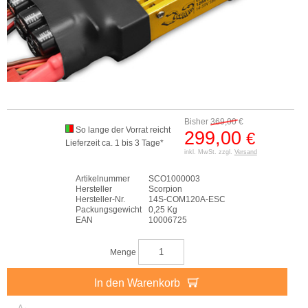
Bisher
369,00
€
So lange der Vorrat reicht
299,00
€
Lieferzeit ca. 1 bis 3 Tage*
inkl. MwSt. zzgl.
Versand
Artikelnummer
SCO1000003
Hersteller
Scorpion
Hersteller-Nr.
14S-COM120A-ESC
Packungsgewicht
0,25 Kg
EAN
10006725
Menge
In den Warenkorb