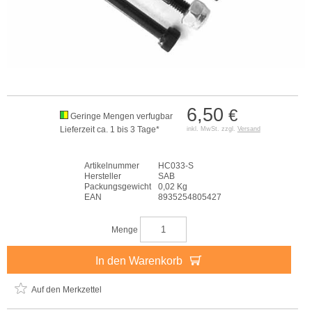
6,50
€
Geringe Mengen verfugbar
Lieferzeit ca. 1 bis 3 Tage*
inkl. MwSt. zzgl.
Versand
Artikelnummer
HC033-S
Hersteller
SAB
Packungsgewicht
0,02 Kg
EAN
8935254805427
Menge
In den Warenkorb
Auf den Merkzettel