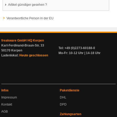
Artikel günstiger gesehen ?
Verantwortliche Person in der EU
freakware GmbH HQ Kerpen
Karl-Ferdinand-Braun-Str. 33
Tel: +49 (0)2273-60188-0
50170 Kerpen
Mo-Fr: 10-12 Uhr | 14-18 Uhr
Ladenlokal:
Heute geschlossen
Infos
Paketdienste
Impressum
DHL
Kontakt
DPD
AGB
Zahlungsarten