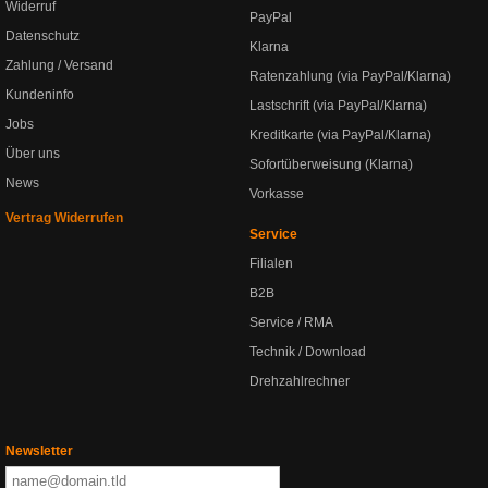
Widerruf
PayPal
Datenschutz
Klarna
Zahlung / Versand
Ratenzahlung (via PayPal/Klarna)
Kundeninfo
Lastschrift (via PayPal/Klarna)
Jobs
Kreditkarte (via PayPal/Klarna)
Über uns
Sofortüberweisung (Klarna)
News
Vorkasse
Vertrag Widerrufen
Service
Filialen
B2B
Service / RMA
Technik / Download
Drehzahlrechner
Newsletter