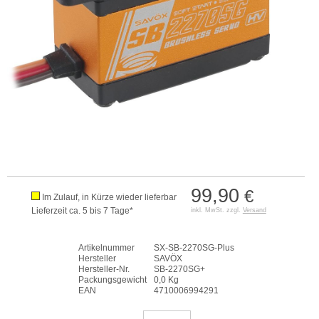
99,90
€
Im Zulauf, in Kürze wieder lieferbar
Lieferzeit ca. 5 bis 7 Tage*
inkl. MwSt. zzgl.
Versand
Artikelnummer
SX-SB-2270SG-Plus
Hersteller
SAVÖX
Hersteller-Nr.
SB-2270SG+
Packungsgewicht
0,0 Kg
EAN
4710006994291