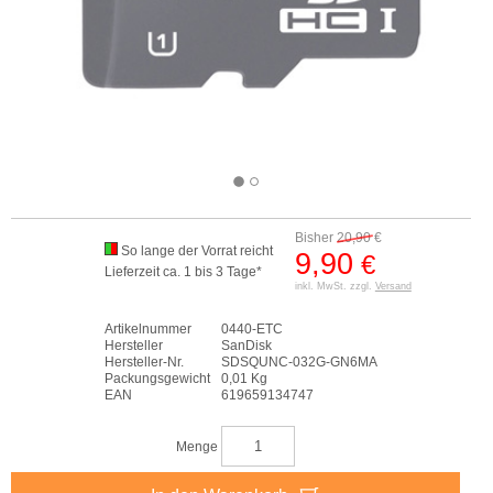
Bisher
20,90
€
So lange der Vorrat reicht
9,90
€
Lieferzeit ca. 1 bis 3 Tage*
inkl. MwSt. zzgl.
Versand
Artikelnummer
0440-ETC
Hersteller
SanDisk
Hersteller-Nr.
SDSQUNC-032G-GN6MA
Packungsgewicht
0,01 Kg
EAN
619659134747
Menge