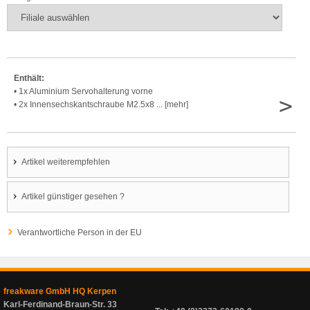
Enthält:
• 1x Aluminium Servohalterung vorne
>
• 2x Innensechskantschraube M2.5x8 ... [mehr]
Artikel weiterempfehlen
Artikel günstiger gesehen ?
Verantwortliche Person in der EU
freakware GmbH HQ Kerpen
Karl-Ferdinand-Braun-Str. 33