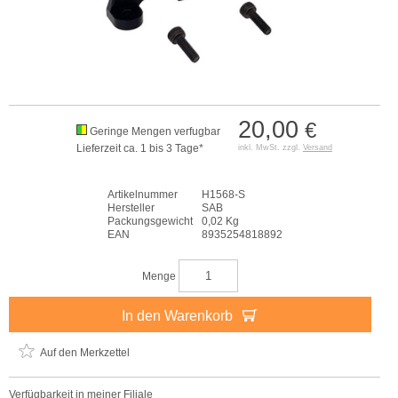
20,00
€
Geringe Mengen verfugbar
Lieferzeit ca. 1 bis 3 Tage*
inkl. MwSt. zzgl.
Versand
Artikelnummer
H1568-S
Hersteller
SAB
Packungsgewicht
0,02 Kg
EAN
8935254818892
Menge
In den Warenkorb
Auf den Merkzettel
Verfügbarkeit in meiner Filiale