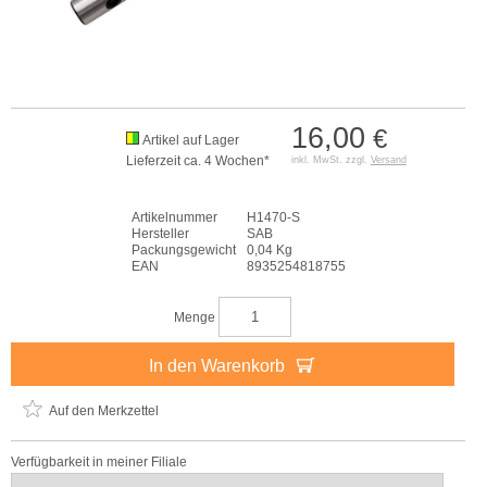
16,00
€
Artikel auf Lager
Lieferzeit ca. 4 Wochen*
inkl. MwSt. zzgl.
Versand
Artikelnummer
H1470-S
Hersteller
SAB
Packungsgewicht
0,04 Kg
EAN
8935254818755
Menge
In den Warenkorb
Auf den Merkzettel
Verfügbarkeit in meiner Filiale