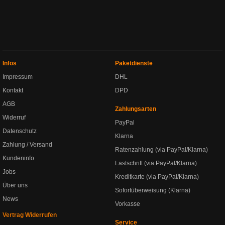
Infos
Paketdienste
Impressum
DHL
Kontakt
DPD
AGB
Zahlungsarten
Widerruf
PayPal
Datenschutz
Klarna
Zahlung / Versand
Ratenzahlung (via PayPal/Klarna)
Kundeninfo
Lastschrift (via PayPal/Klarna)
Jobs
Kreditkarte (via PayPal/Klarna)
Über uns
Sofortüberweisung (Klarna)
News
Vorkasse
Vertrag Widerrufen
Service