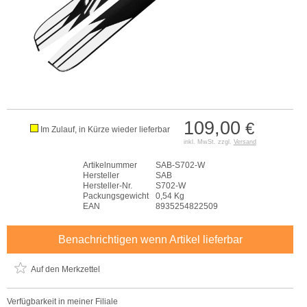
109,00
€
Im Zulauf, in Kürze wieder lieferbar
inkl. MwSt. zzgl.
Versand
Artikelnummer
SAB-S702-W
Hersteller
SAB
Hersteller-Nr.
S702-W
Packungsgewicht
0,54 Kg
EAN
8935254822509
Benachrichtigen wenn Artikel lieferbar
Auf den Merkzettel
Verfügbarkeit in meiner Filiale