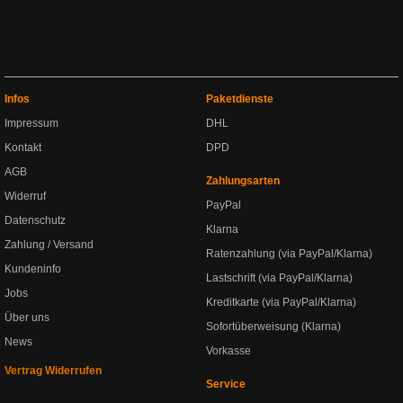
Infos
Paketdienste
Impressum
DHL
Kontakt
DPD
AGB
Zahlungsarten
Widerruf
PayPal
Datenschutz
Klarna
Zahlung / Versand
Ratenzahlung (via PayPal/Klarna)
Kundeninfo
Lastschrift (via PayPal/Klarna)
Jobs
Kreditkarte (via PayPal/Klarna)
Über uns
Sofortüberweisung (Klarna)
News
Vorkasse
Vertrag Widerrufen
Service