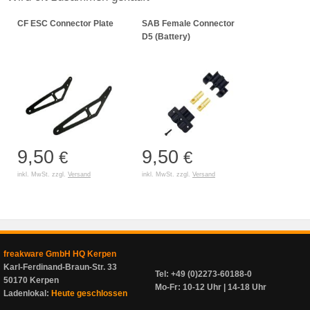
CF ESC Connector Plate
SAB Female Connector
D5 (Battery)
9,50
9,50
€
€
inkl. MwSt. zzgl.
Versand
inkl. MwSt. zzgl.
Versand
freakware GmbH HQ Kerpen
Karl-Ferdinand-Braun-Str. 33
Tel: +49 (0)2273-60188-0
50170 Kerpen
Mo-Fr: 10-12 Uhr | 14-18 Uhr
Ladenlokal:
Heute geschlossen