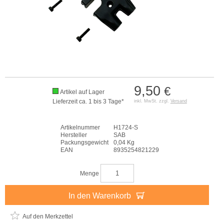
9,50
€
Artikel auf Lager
Lieferzeit ca. 1 bis 3 Tage*
inkl. MwSt. zzgl.
Versand
Artikelnummer
H1724-S
Hersteller
SAB
Packungsgewicht
0,04 Kg
EAN
8935254821229
Menge
In den Warenkorb
Auf den Merkzettel