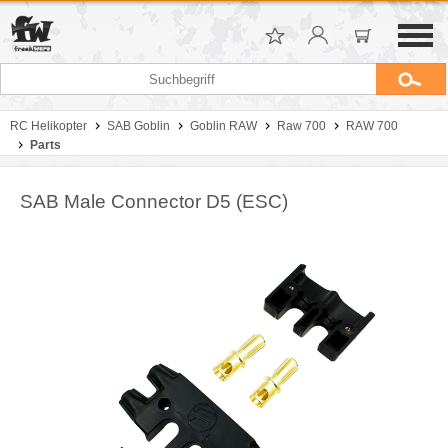
RC Helikopter
SAB Goblin
Goblin RAW
Raw 700
RAW 700
Parts
SAB Male Connector D5 (ESC)