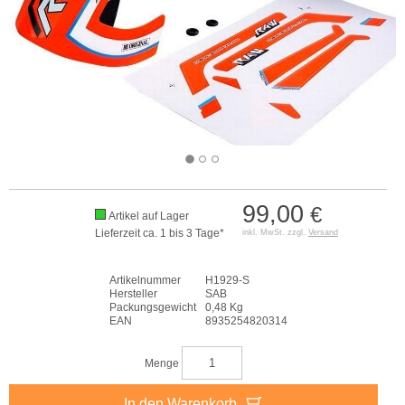
99,00
€
Artikel auf Lager
Lieferzeit ca. 1 bis 3 Tage*
inkl. MwSt. zzgl.
Versand
Artikelnummer
H1929-S
Hersteller
SAB
Packungsgewicht
0,48 Kg
EAN
8935254820314
Menge
In den Warenkorb