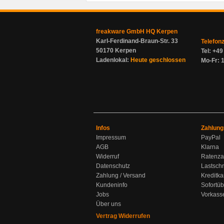
freakware GmbH HQ Kerpen
Karl-Ferdinand-Braun-Str. 33
Telefon
50170 Kerpen
Tel: +4
Ladenlokal:
Heute geschlossen
Mo-Fr: 1
Infos
Zahlung
Impressum
PayPal
AGB
Klarna
Widerruf
Ratenza
Datenschutz
Lastschr
Zahlung / Versand
Kreditka
Kundeninfo
Sofortü
Jobs
Vorkass
Über uns
Vertrag Widerrufen