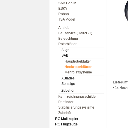
SAB Goblin
ESKY
Roban
TSA Model
Antrieb
Bauservice (Heli2GO)
Beleuchtung
Rotorblätter
Align
SAB
Hauptrotorblätter
Heckrotorblätter
Mehrblattsysteme
XBlades
Lieferum
Sonstige
• 1x Heckr
Zubehör
Kennzeichnungsschilder
Partfinder
Stabilisierungssysteme
Zubehör
RC Multikopter
RC Flugzeuge