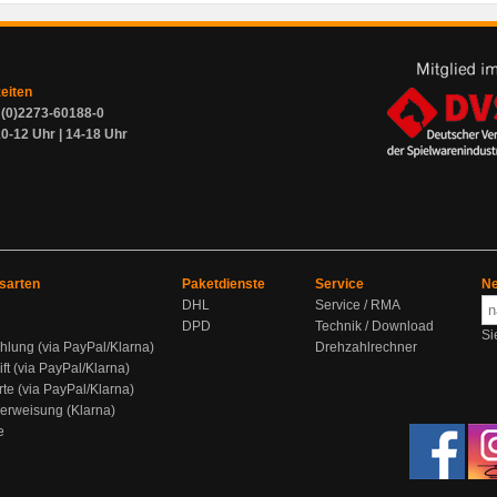
zeiten
9 (0)2273-60188-0
0-12 Uhr | 14-18 Uhr
sarten
Paketdienste
Service
Ne
DHL
Service / RMA
DPD
Technik / Download
Si
hlung (via PayPal/Klarna)
Drehzahlrechner
ift (via PayPal/Klarna)
rte (via PayPal/Klarna)
berweisung (Klarna)
e