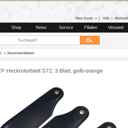
Mein Konto
|
Hilfe
|
Merkzett
Shop
News
Service
Filialen
Versand
B
Heckrotorblätter
 Heckrotorblatt S72, 3 Blatt, gelb-orange