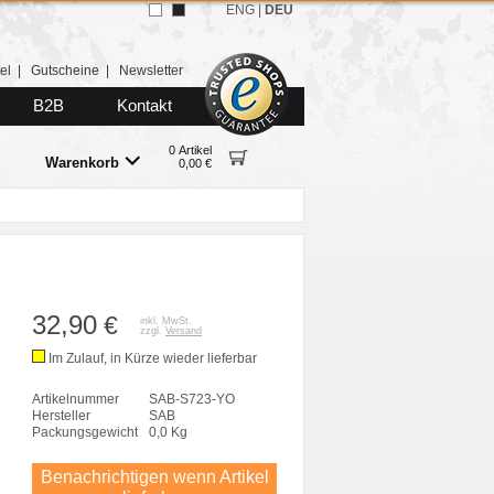
ENG
|
DEU
el
|
Gutscheine
|
Newsletter
B2B
Kontakt
0 Artikel
Warenkorb
0,00 €
32,90
€
inkl. MwSt.
zzgl.
Versand
Im Zulauf, in Kürze wieder lieferbar
Artikelnummer
SAB-S723-YO
Hersteller
SAB
Packungsgewicht
0,0 Kg
Benachrichtigen wenn Artikel