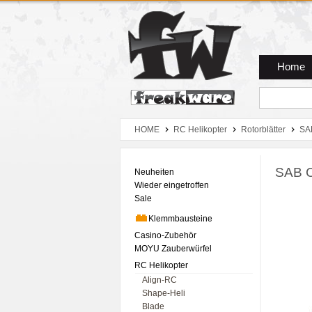
Zum Hauptmenue
Zum Seiteninhalt
Zum Warenkob
Home
HOME
RC Helikopter
Rotorblätter
SA
SAB CF
Neuheiten
Wieder eingetroffen
Sale
Klemmbausteine
Casino-Zubehör
MOYU Zauberwürfel
RC Helikopter
Align-RC
Shape-Heli
Blade