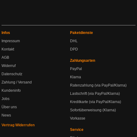
Infos
Paketdienste
Impressum
DHL
Kontakt
DPD
AGB
Zahlungsarten
Widerruf
PayPal
Datenschutz
Klarna
Zahlung / Versand
Ratenzahlung (via PayPal/Klarna)
Kundeninfo
Lastschrift (via PayPal/Klarna)
Jobs
Kreditkarte (via PayPal/Klarna)
Über uns
Sofortüberweisung (Klarna)
News
Vorkasse
Vertrag Widerrufen
Service