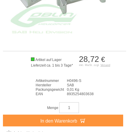
28,72
€
Artikel auf Lager
Lieferzeit ca. 1 bis 3 Tage*
inkl. MwSt. zzgl.
Versand
Artikelnummer
H0496-S
Hersteller
SAB
Packungsgewicht
0,01 Kg
EAN
8935254803638
Menge
In den Warenkorb