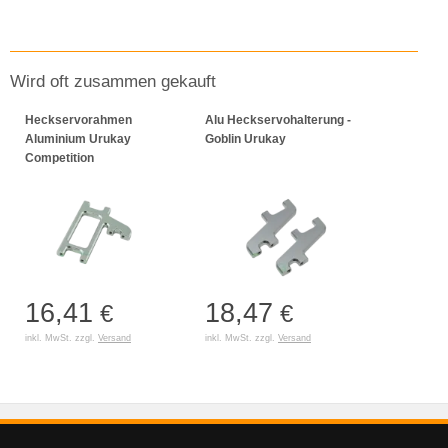
Wird oft zusammen gekauft
Heckservorahmen
Alu Heckservohalterung -
Aluminium Urukay
Goblin Urukay
Competition
16,41
18,47
€
€
inkl. MwSt. zzgl.
Versand
inkl. MwSt. zzgl.
Versand