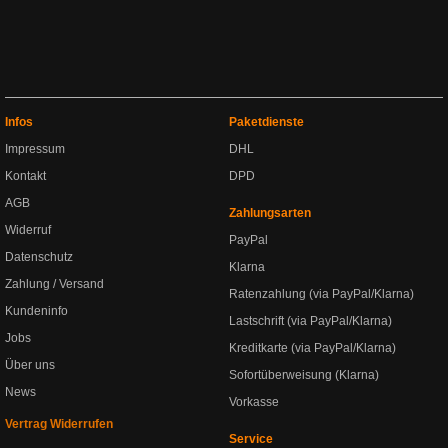
Infos
Paketdienste
Impressum
DHL
Kontakt
DPD
AGB
Zahlungsarten
Widerruf
PayPal
Datenschutz
Klarna
Zahlung / Versand
Ratenzahlung (via PayPal/Klarna)
Kundeninfo
Lastschrift (via PayPal/Klarna)
Jobs
Kreditkarte (via PayPal/Klarna)
Über uns
Sofortüberweisung (Klarna)
News
Vorkasse
Vertrag Widerrufen
Service