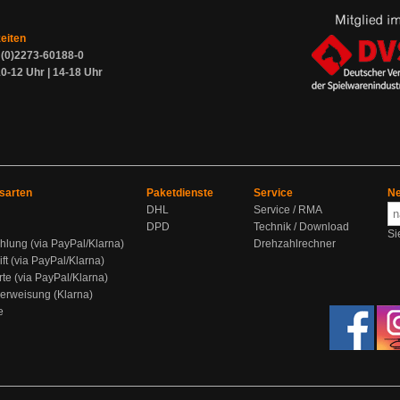
zeiten
9 (0)2273-60188-0
0-12 Uhr | 14-18 Uhr
sarten
Paketdienste
Service
Ne
DHL
Service / RMA
DPD
Technik / Download
Si
hlung (via PayPal/Klarna)
Drehzahlrechner
ift (via PayPal/Klarna)
rte (via PayPal/Klarna)
berweisung (Klarna)
e