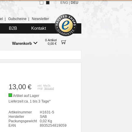
ENG
|
DEU
el
|
Gutscheine
|
Newsletter
B2B
Kontakt
0 Artikel
Warenkorb
0,00 €
13,00
€
inkl. MwSt.
zzgl.
Versand
Artikel auf Lager
Lieferzeit ca. 1 bis 3 Tage*
Artikelnummer
H1631-S
Hersteller
SAB
Packungsgewicht
0,02 Kg
EAN
8935254819059