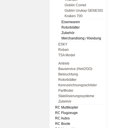
Goblin Comet
Goblin Urukay GENESIS
Kraken 700
Eisenwaren
Rotorblätter
Zubehör
Merchandising / Kleidung
ESKY
Roban
TSA Model
Antrieb
Bauservice (Heli2GO)
Beleuchtung
Rotorblätter
Kennzeichnungsschilder
Partfinder
Stabilisierungssysteme
Zubehör
RC Multikopter
RC Flugzeuge
RC Autos
RC Boote