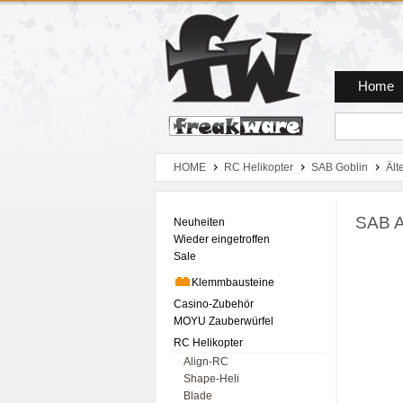
Zum Hauptmenue
Zum Seiteninhalt
Zum Warenkob
Home
HOME
RC Helikopter
SAB Goblin
Ält
SAB A
Neuheiten
Wieder eingetroffen
Sale
Klemmbausteine
Casino-Zubehör
MOYU Zauberwürfel
RC Helikopter
Align-RC
Shape-Heli
Blade