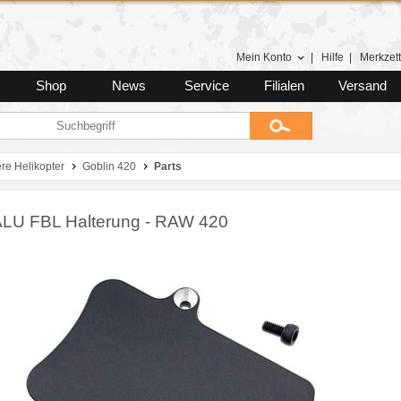
Mein Konto
|
Hilfe
|
Merkzett
Shop
News
Service
Filialen
Versand
ere Helikopter
Goblin 420
Parts
LU FBL Halterung - RAW 420